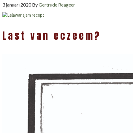
3 januari 2020
By
Gertrude
Reageer
Lees
Last van eczeem?
Interacties