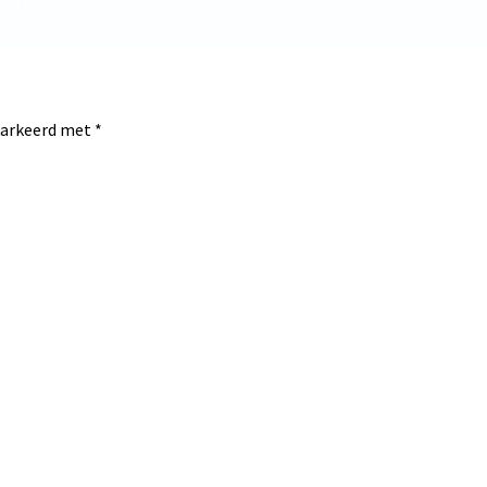
emarkeerd met
*