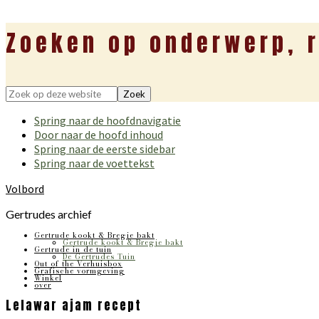
Zoeken op onderwerp, r
Zoek
op
Spring naar de hoofdnavigatie
deze
Door naar de hoofd inhoud
website
Spring naar de eerste sidebar
Spring naar de voettekst
Volbord
Gertrudes archief
Gertrude kookt & Bregje bakt
Gertrude kookt & Bregje bakt
Gertrude in de tuin
De Gertrudes Tuin
Out of the Verhuisbox
Grafische vormgeving
Winkel
over
Lelawar ajam recept