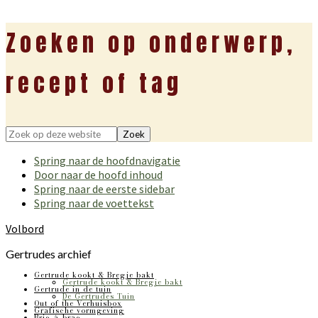
Zoeken op onderwerp,
recept of tag
Zoek
op
Spring naar de hoofdnavigatie
deze
Door naar de hoofd inhoud
website
Spring naar de eerste sidebar
Spring naar de voettekst
Volbord
Gertrudes archief
Gertrude kookt & Bregje bakt
Gertrude kookt & Bregje bakt
Gertrude in de tuin
De Gertrudes Tuin
Out of the Verhuisbox
Grafische vormgeving
Bric-à-brac