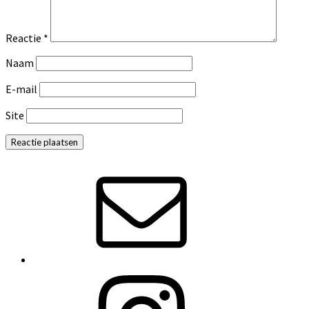
Reactie
*
Naam
E-mail
Site
Primaire
Sidebar