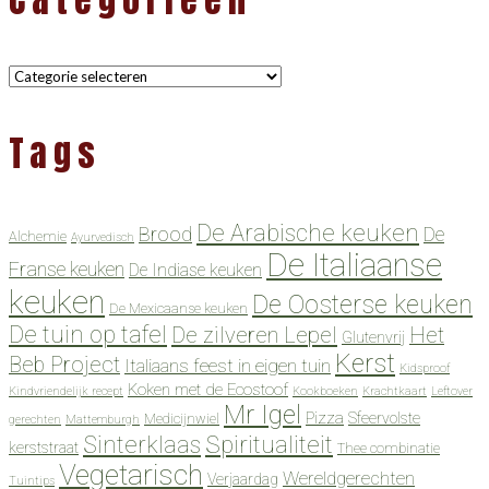
Categorieën
Tags
De Arabische keuken
Brood
De
Alchemie
Ayurvedisch
De Italiaanse
Franse keuken
De Indiase keuken
keuken
De Oosterse keuken
De Mexicaanse keuken
De tuin op tafel
De zilveren Lepel
Het
Glutenvrij
Kerst
Beb Project
Italiaans feest in eigen tuin
Kidsproof
Koken met de Ecostoof
Kindvriendelijk recept
Kookboeken
Krachtkaart
Leftover
Mr Igel
Pizza
Sfeervolste
Medicijnwiel
gerechten
Mattemburgh
Spiritualiteit
Sinterklaas
kerststraat
Thee combinatie
Vegetarisch
Wereldgerechten
Verjaardag
Tuintips