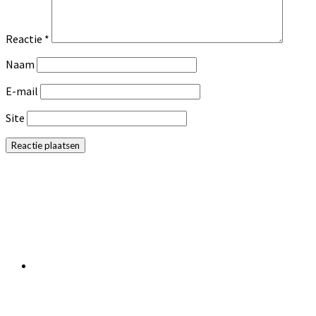
Reactie
*
Naam
E-mail
Site
Primaire
Sidebar