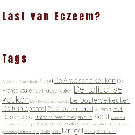
Last van Eczeem?
Tags
De Arabische keuken
Brood
De
Alchemie
Ayurvedisch
De Italiaanse
Franse keuken
De Indiase keuken
keuken
De Oosterse keuken
De Mexicaanse keuken
De tuin op tafel
De zilveren Lepel
Het
Glutenvrij
Kerst
Beb Project
Italiaans feest in eigen tuin
Kidsproof
Koken met de Ecostoof
Kindvriendelijk recept
Kookboeken
Krachtkaart
Leftover
Mr Igel
Pizza
Sfeervolste
Medicijnwiel
gerechten
Mattemburgh