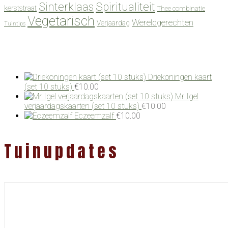
Spiritualiteit
Sinterklaas
kerststraat
Thee combinatie
Vegetarisch
Wereldgerechten
Verjaardag
Tuintips
Driekoningen kaart
(set 10 stuks)
€
10.00
Mr Igel
verjaardagskaarten (set 10 stuks)
€
10.00
Eczeemzalf
€
10.00
Tuinupdates