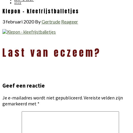
over
Klepon – kleefrijstballetjes
3 februari 2020
By
Gertrude
Reageer
Lees
Last van eczeem?
Interacties
Geef een reactie
Je e-mailadres wordt niet gepubliceerd.
Vereiste velden zijn
gemarkeerd met
*