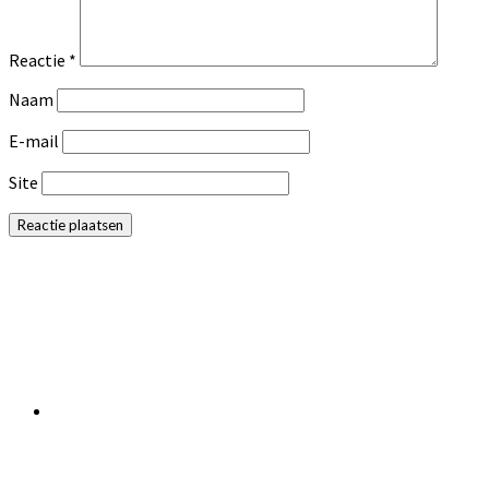
Reactie
*
Naam
E-mail
Site
Primaire
Sidebar