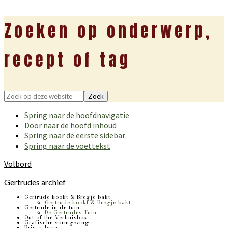
Zoeken op onderwerp,
recept of tag
Zoek
op
Spring naar de hoofdnavigatie
deze
Door naar de hoofd inhoud
website
Spring naar de eerste sidebar
Spring naar de voettekst
Volbord
Gertrudes archief
Gertrude kookt & Bregje bakt
Gertrude kookt & Bregje bakt
Gertrude in de tuin
De Gertrudes Tuin
Out of the Verhuisbox
Grafische vormgeving
Bric-à-brac