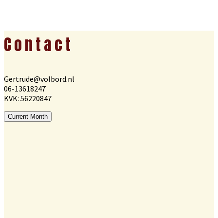
Footer
Contact
Gertrude@volbord.nl
06-13618247
KVK: 56220847
Current Month