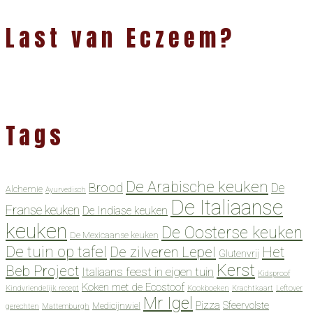
Last van Eczeem?
Tags
De Arabische keuken
Brood
De
Alchemie
Ayurvedisch
De Italiaanse
Franse keuken
De Indiase keuken
keuken
De Oosterse keuken
De Mexicaanse keuken
De tuin op tafel
De zilveren Lepel
Het
Glutenvrij
Kerst
Beb Project
Italiaans feest in eigen tuin
Kidsproof
Koken met de Ecostoof
Kindvriendelijk recept
Kookboeken
Krachtkaart
Leftover
Mr Igel
Pizza
Sfeervolste
Medicijnwiel
gerechten
Mattemburgh