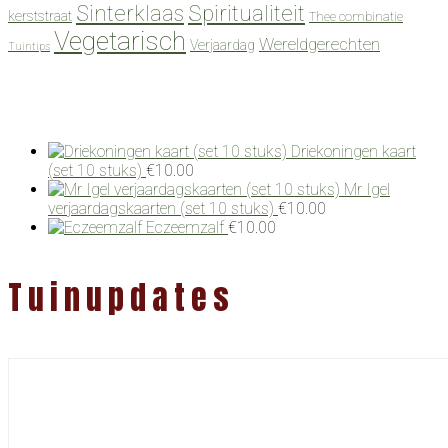
Spiritualiteit
Sinterklaas
kerststraat
Thee combinatie
Vegetarisch
Wereldgerechten
Verjaardag
Tuintips
Driekoningen kaart
(set 10 stuks)
€
10.00
Mr Igel
verjaardagskaarten (set 10 stuks)
€
10.00
Eczeemzalf
€
10.00
Tuinupdates