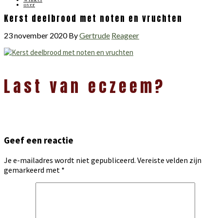
over
Kerst deelbrood met noten en vruchten
23 november 2020
By
Gertrude
Reageer
Lees
Last van eczeem?
Interacties
Geef een reactie
Je e-mailadres wordt niet gepubliceerd.
Vereiste velden zijn
gemarkeerd met
*