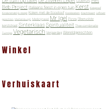
De tuin op tafel
De zilveren Lepel
Het
Glutenvrij
Kerst
Beb Project
Italiaans feest in eigen tuin
Kidsproof
Koken met de Ecostoof
Kindvriendelijk recept
Kookboeken
Krachtkaart
Leftover
Mr Igel
Pizza
Sfeervolste
Medicijnwiel
gerechten
Mattemburgh
Spiritualiteit
Sinterklaas
kerststraat
Thee combinatie
Vegetarisch
Wereldgerechten
Verjaardag
Tuintips
Winkel
Verhuiskaart