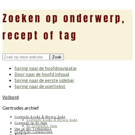
Zoeken op onderwerp,
recept of tag
Zoek
op
Spring naar de hoofdnavigatie
deze
Door naar de hoofd inhoud
website
Spring naar de eerste sidebar
Spring naar de voettekst
Volbord
Gertrudes archief
Gertrude kookt & Bregje bakt
Gertrude kookt & Bregje bakt
Gertrude in de tuin
De Gertrudes Tuin
Out of the Verhuisbox
Grafische vormgeving
Winkel