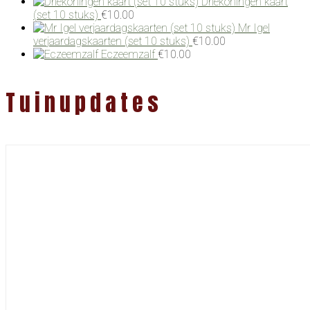
Driekoningen kaart
(set 10 stuks)
€
10.00
Mr Igel
verjaardagskaarten (set 10 stuks)
€
10.00
Eczeemzalf
€
10.00
Tuinupdates