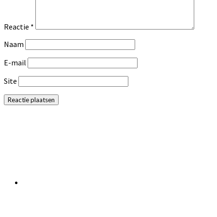
Reactie
*
Naam
E-mail
Site
Primaire
Sidebar