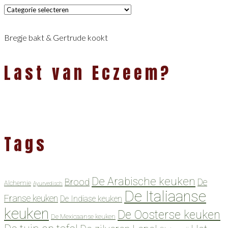
Categorieën
Bregje bakt & Gertrude kookt
Last van Eczeem?
Tags
De Arabische keuken
Brood
De
Alchemie
Ayurvedisch
De Italiaanse
Franse keuken
De Indiase keuken
keuken
De Oosterse keuken
De Mexicaanse keuken