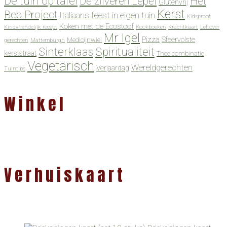
De tuin op tafel
De zilveren Lepel
Het
Glutenvrij
Kerst
Beb Project
Italiaans feest in eigen tuin
Kidsproof
Koken met de Ecostoof
Kindvriendelijk recept
Kookboeken
Krachtkaart
Leftover
Mr Igel
Pizza
Sfeervolste
Medicijnwiel
gerechten
Mattemburgh
Spiritualiteit
Sinterklaas
kerststraat
Thee combinatie
Vegetarisch
Wereldgerechten
Verjaardag
Tuintips
Winkel
Verhuiskaart