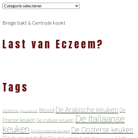
Categorieën
Bregje bakt & Gertrude kookt
Last van Eczeem?
Tags
De Arabische keuken
Brood
De
Alchemie
Ayurvedisch
De Italiaanse
Franse keuken
De Indiase keuken
keuken
De Oosterse keuken
De Mexicaanse keuken