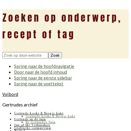
Zoeken op onderwerp,
recept of tag
Zoek
op
Spring naar de hoofdnavigatie
deze
Door naar de hoofd inhoud
website
Spring naar de eerste sidebar
Spring naar de voettekst
Volbord
Gertrudes archief
Gertrude kookt & Bregje bakt
Gertrude kookt & Bregje bakt
Gertrude in de tuin
De Gertrudes Tuin
Out of the Verhuisbox
Grafische vormgeving
Winkel