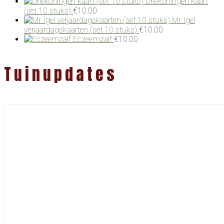
Driekoningen kaart
(set 10 stuks)
€
10.00
Mr Igel
verjaardagskaarten (set 10 stuks)
€
10.00
Eczeemzalf
€
10.00
Tuinupdates