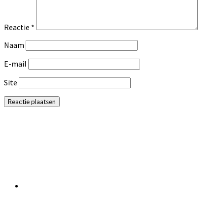
Reactie
*
Naam
E-mail
Site
Primaire
Sidebar