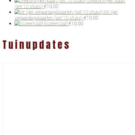
Driekoningen kaart
(set 10 stuks)
€
10.00
Mr Igel
verjaardagskaarten (set 10 stuks)
€
10.00
Eczeemzalf
€
10.00
Tuinupdates