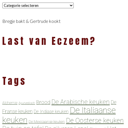
Categorieën
Bregje bakt & Gertrude kookt
Last van Eczeem?
Tags
De Arabische keuken
Brood
De
Alchemie
Ayurvedisch
De Italiaanse
Franse keuken
De Indiase keuken
keuken
De Oosterse keuken
De Mexicaanse keuken