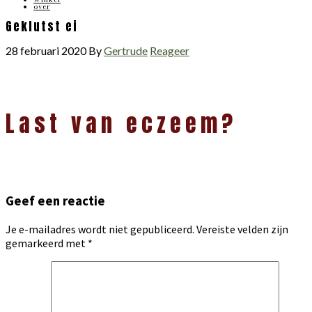
over
Geklutst ei
28 februari 2020
By
Gertrude
Reageer
Lees
Last van eczeem?
Interacties
Geef een reactie
Je e-mailadres wordt niet gepubliceerd.
Vereiste velden zijn
gemarkeerd met
*