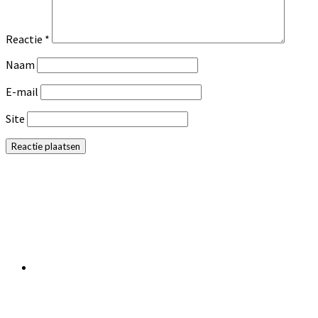
Reactie
*
Naam
E-mail
Site
Primaire
Sidebar