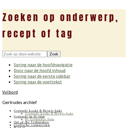
Zoeken op onderwerp,
recept of tag
Zoek
op
Spring naar de hoofdnavigatie
deze
Door naar de hoofd inhoud
website
Spring naar de eerste sidebar
Spring naar de voettekst
Volbord
Gertrudes archief
Gertrude kookt & Bregje bakt
Gertrude kookt & Bregje bakt
Gertrude in de tuin
De Gertrudes Tuin
Out of the Verhuisbox
Grafische vormgeving
Winkel