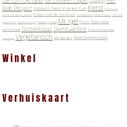
De tuin op tafel
De zilveren Lepel
Het
Glutenvrij
Kerst
Beb Project
Italiaans feest in eigen tuin
Kidsproof
Koken met de Ecostoof
Kindvriendelijk recept
Kookboeken
Krachtkaart
Leftover
Mr Igel
Pizza
Sfeervolste
Medicijnwiel
gerechten
Mattemburgh
Spiritualiteit
Sinterklaas
kerststraat
Thee combinatie
Vegetarisch
Wereldgerechten
Verjaardag
Tuintips
Winkel
Verhuiskaart