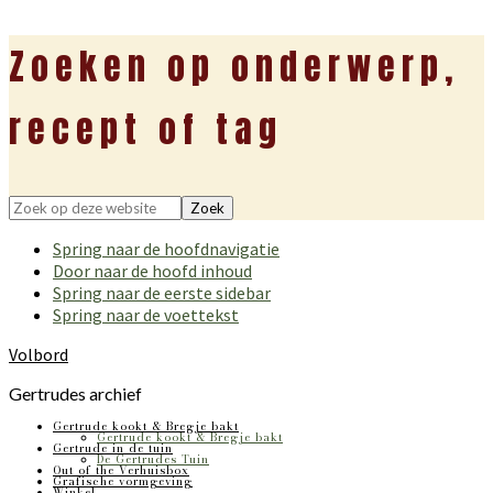
Zoeken op onderwerp,
recept of tag
Zoek
op
Spring naar de hoofdnavigatie
deze
Door naar de hoofd inhoud
website
Spring naar de eerste sidebar
Spring naar de voettekst
Volbord
Gertrudes archief
Gertrude kookt & Bregje bakt
Gertrude kookt & Bregje bakt
Gertrude in de tuin
De Gertrudes Tuin
Out of the Verhuisbox
Grafische vormgeving
Winkel