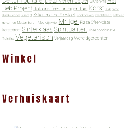
De tuin op tafel
De zilveren Lepel
Het
Glutenvrij
Kerst
Beb Project
Italiaans feest in eigen tuin
Kidsproof
Koken met de Ecostoof
Kindvriendelijk recept
Kookboeken
Krachtkaart
Leftover
Mr Igel
Pizza
Sfeervolste
Medicijnwiel
gerechten
Mattemburgh
Spiritualiteit
Sinterklaas
kerststraat
Thee combinatie
Vegetarisch
Wereldgerechten
Verjaardag
Tuintips
Winkel
Verhuiskaart