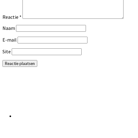
Reactie
*
Naam
E-mail
Site
Primaire
Sidebar