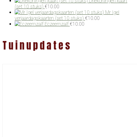
Driekoningen kaart
(set 10 stuks)
€
10.00
Mr Igel
verjaardagskaarten (set 10 stuks)
€
10.00
Eczeemzalf
€
10.00
Tuinupdates