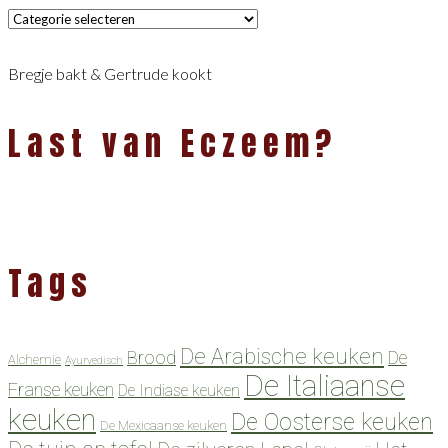
Categorieën
Bregje bakt & Gertrude kookt
Last van Eczeem?
Tags
De Arabische keuken
Brood
De
Alchemie
Ayurvedisch
De Italiaanse
Franse keuken
De Indiase keuken
keuken
De Oosterse keuken
De Mexicaanse keuken