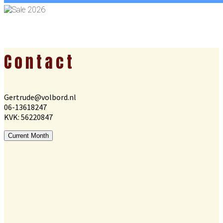
Footer
Contact
Gertrude@volbord.nl
06-13618247
KVK: 56220847
Current Month