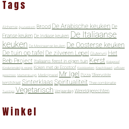
Tags
De Arabische keuken
Brood
De
Alchemie
Ayurvedisch
De Italiaanse
Franse keuken
De Indiase keuken
keuken
De Oosterse keuken
De Mexicaanse keuken
De tuin op tafel
De zilveren Lepel
Het
Glutenvrij
Kerst
Beb Project
Italiaans feest in eigen tuin
Kidsproof
Koken met de Ecostoof
Kindvriendelijk recept
Kookboeken
Krachtkaart
Leftover
Mr Igel
Pizza
Sfeervolste
Medicijnwiel
gerechten
Mattemburgh
Spiritualiteit
Sinterklaas
kerststraat
Thee combinatie
Vegetarisch
Wereldgerechten
Verjaardag
Tuintips
Winkel