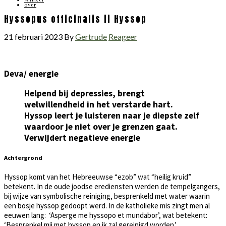
over
Hyssopus officinalis || Hyssop
21 februari 2023
By
Gertrude
Reageer
Deva/ energie
Helpend bij depressies, brengt
welwillendheid in het verstarde hart.
Hyssop leert je luisteren naar je diepste zelf
waardoor je niet over je grenzen gaat.
Verwijdert negatieve energie
Achtergrond
Hyssop komt van het Hebreeuwse “ezob” wat “heilig kruid”
betekent. In de oude joodse erediensten werden de tempelgangers,
bij wijze van symbolische reiniging, besprenkeld met water waarin
een bosje hyssop gedoopt werd. In de katholieke mis zingt men al
eeuwen lang: ‘Asperge me hyssopo et mundabor’, wat betekent:
‘Besprenkel mij met hyssop en ik zal gereinigd worden.’