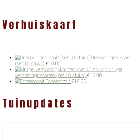
Verhuiskaart
Driekoningen kaart
(set 10 stuks)
€
10.00
Mr Igel
verjaardagskaarten (set 10 stuks)
€
10.00
Eczeemzalf
€
10.00
Tuinupdates