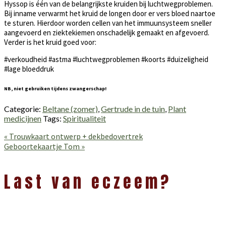
Hyssop is één van de belangrijkste kruiden bij luchtwegproblemen.
Bij inname verwarmt het kruid de longen door er vers bloed naartoe
te sturen. Hierdoor worden cellen van het immuunsysteem sneller
aangevoerd en ziektekiemen onschadelijk gemaakt en afgevoerd.
Verder is het kruid goed voor:
#verkoudheid #astma #luchtwegproblemen #koorts #duizeligheid
#lage bloeddruk
NB, niet gebruiken tijdens zwangerschap!
Categorie:
Beltane (zomer)
,
Gertrude in de tuin
,
Plant
medicijnen
Tags:
Spiritualiteit
Vorig
« Trouwkaart ontwerp + dekbedovertrek
bericht:
Volgend
Geboortekaartje Tom »
bericht:
Lees
Interacties
Last van eczeem?