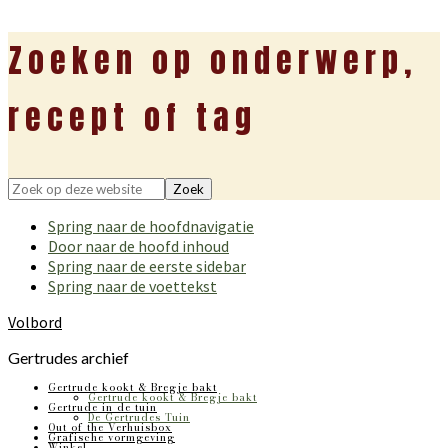
Zoeken op onderwerp,
recept of tag
Zoek
op
Spring naar de hoofdnavigatie
deze
Door naar de hoofd inhoud
website
Spring naar de eerste sidebar
Spring naar de voettekst
Volbord
Gertrudes archief
Gertrude kookt & Bregje bakt
Gertrude kookt & Bregje bakt
Gertrude in de tuin
De Gertrudes Tuin
Out of the Verhuisbox
Grafische vormgeving
Winkel