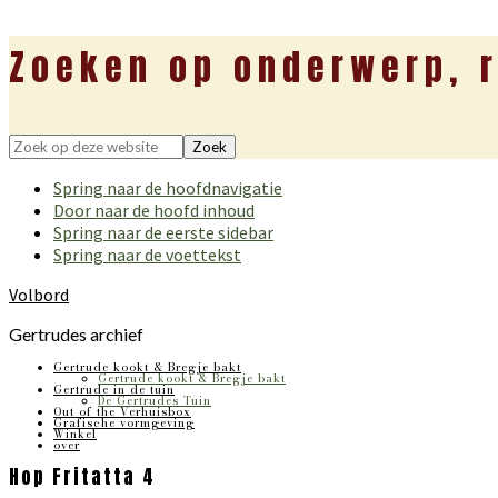
Zoeken op onderwerp, r
Zoek
op
Spring naar de hoofdnavigatie
deze
Door naar de hoofd inhoud
website
Spring naar de eerste sidebar
Spring naar de voettekst
Volbord
Gertrudes archief
Gertrude kookt & Bregje bakt
Gertrude kookt & Bregje bakt
Gertrude in de tuin
De Gertrudes Tuin
Out of the Verhuisbox
Grafische vormgeving
Winkel
over
Hop Fritatta 4