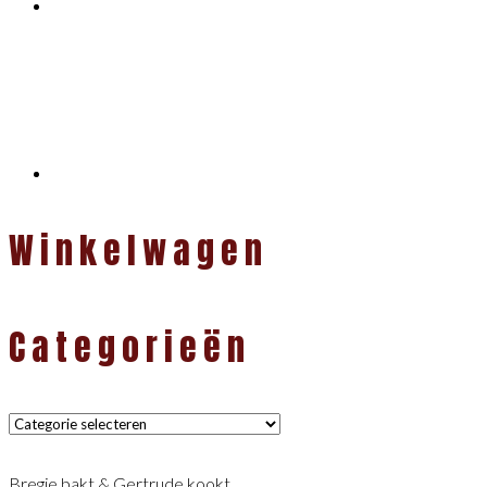
Winkelwagen
Categorieën
Categorieën
Bregje bakt & Gertrude kookt