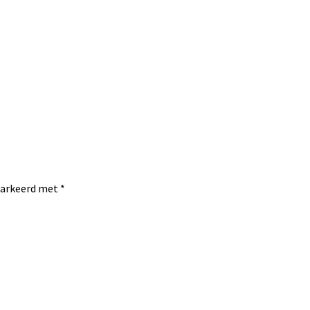
emarkeerd met
*