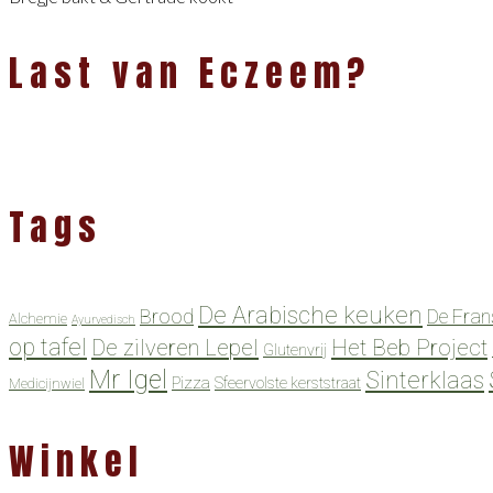
Last van Eczeem?
Tags
De Arabische keuken
Brood
De Fran
Alchemie
Ayurvedisch
op tafel
De zilveren Lepel
Het Beb Project
Glutenvrij
Mr Igel
Sinterklaas
Pizza
Sfeervolste kerststraat
Medicijnwiel
Winkel