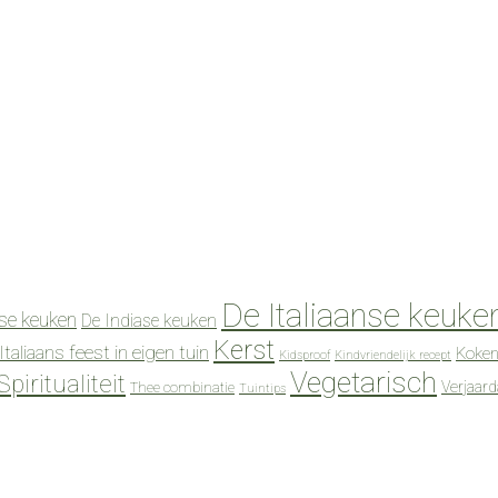
De Italiaanse keuke
se keuken
De Indiase keuken
Kerst
Italiaans feest in eigen tuin
Koken
Kidsproof
Kindvriendelijk recept
Vegetarisch
Spiritualiteit
Verjaar
Thee combinatie
Tuintips