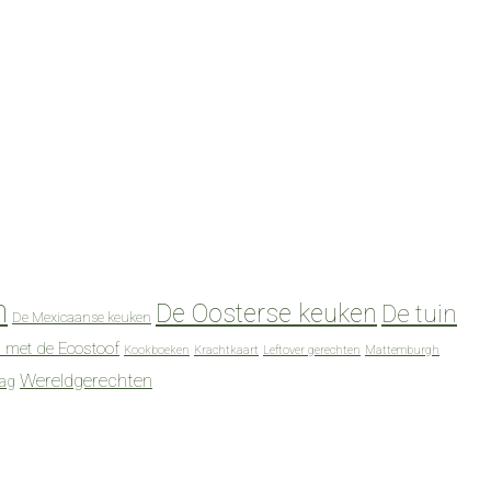
n
De Oosterse keuken
De tuin
De Mexicaanse keuken
 met de Ecostoof
Kookboeken
Krachtkaart
Leftover gerechten
Mattemburgh
Wereldgerechten
dag