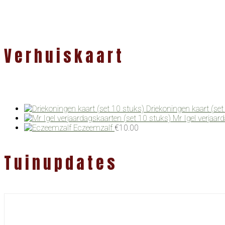
Verhuiskaart
Driekoningen kaart (set
Mr Igel verjaar
Eczeemzalf
€
10.00
Tuinupdates