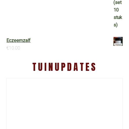
Eczeemzalf
€
10.00
TUINUPDATES