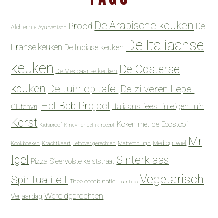
De Arabische keuken
Brood
De
Alchemie
Ayurvedisch
De Italiaanse
Franse keuken
De Indiase keuken
keuken
De Oosterse
De Mexicaanse keuken
keuken
De tuin op tafel
De zilveren Lepel
Het Beb Project
Italiaans feest in eigen tuin
Glutenvrij
Kerst
Koken met de Ecostoof
Kidsproof
Kindvriendelijk recept
Mr
Medicijnwiel
Kookboeken
Krachtkaart
Leftover gerechten
Mattemburgh
Igel
Sinterklaas
Pizza
Sfeervolste kerststraat
Vegetarisch
Spiritualiteit
Thee combinatie
Tuintips
Wereldgerechten
Verjaardag