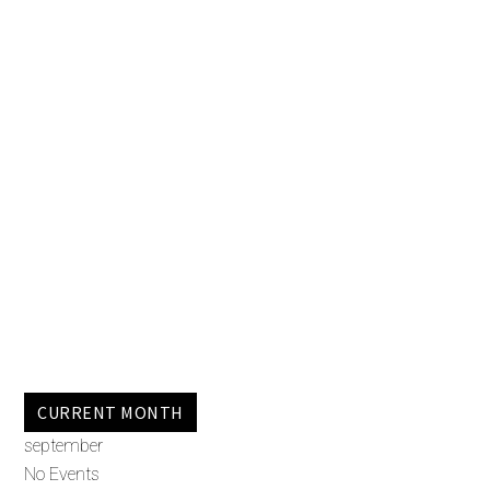
CURRENT MONTH
september
No Events