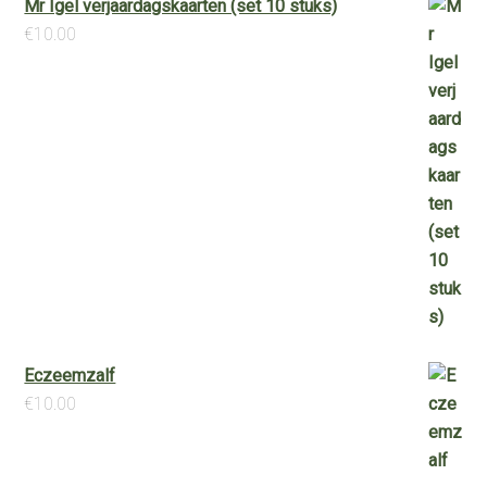
Mr Igel verjaardagskaarten (set 10 stuks)
€
10.00
Eczeemzalf
€
10.00