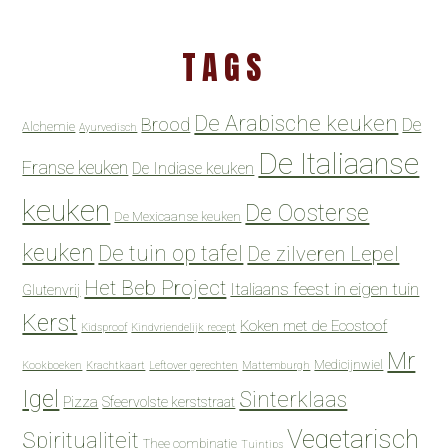
TAGS
De Arabische keuken
Brood
De
Alchemie
Ayurvedisch
De Italiaanse
Franse keuken
De Indiase keuken
keuken
De Oosterse
De Mexicaanse keuken
keuken
De tuin op tafel
De zilveren Lepel
Het Beb Project
Italiaans feest in eigen tuin
Glutenvrij
Kerst
Koken met de Ecostoof
Kidsproof
Kindvriendelijk recept
Mr
Medicijnwiel
Kookboeken
Krachtkaart
Leftover gerechten
Mattemburgh
Igel
Sinterklaas
Pizza
Sfeervolste kerststraat
Vegetarisch
Spiritualiteit
Thee combinatie
Tuintips