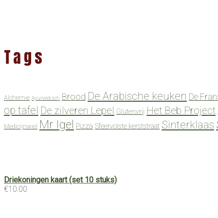
Tags
De Arabische keuken
Brood
De Fran
Alchemie
Ayurvedisch
op tafel
De zilveren Lepel
Het Beb Project
Glutenvrij
Mr Igel
Sinterklaas
Pizza
Sfeervolste kerststraat
Medicijnwiel
Driekoningen kaart (set 10 stuks)
€
10.00