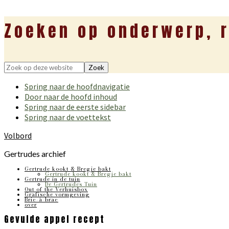
Zoeken op onderwerp, r
Zoek
op
Spring naar de hoofdnavigatie
deze
Door naar de hoofd inhoud
website
Spring naar de eerste sidebar
Spring naar de voettekst
Volbord
Gertrudes archief
Gertrude kookt & Bregje bakt
Gertrude kookt & Bregje bakt
Gertrude in de tuin
De Gertrudes Tuin
Out of the Verhuisbox
Grafische vormgeving
Bric-à-brac
over
Gevulde appel recept