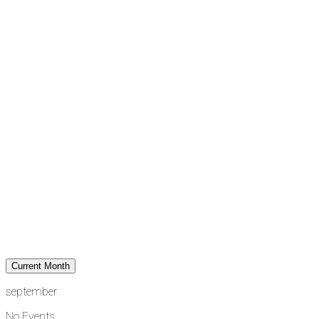
Current Month
september
No Events