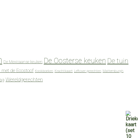
n
De Oosterse keuken
De tuin
De Mexicaanse keuken
 met de Ecostoof
Kookboeken
Krachtkaart
Leftover gerechten
Mattemburgh
Wereldgerechten
dag