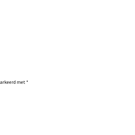
emarkeerd met
*