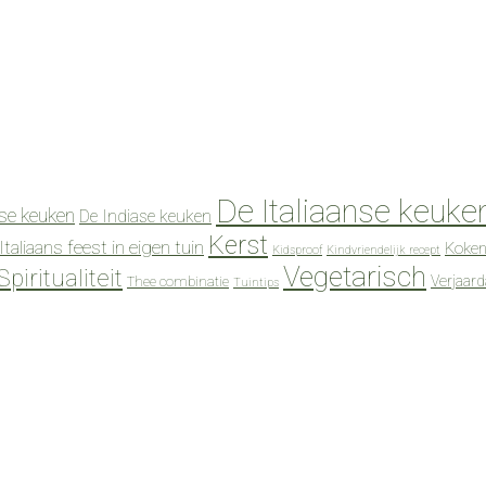
De Italiaanse keuke
se keuken
De Indiase keuken
Kerst
Italiaans feest in eigen tuin
Koken
Kidsproof
Kindvriendelijk recept
Vegetarisch
Spiritualiteit
Verjaar
Thee combinatie
Tuintips