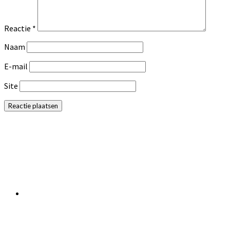
Reactie
*
Naam
E-mail
Site
Primaire
Sidebar