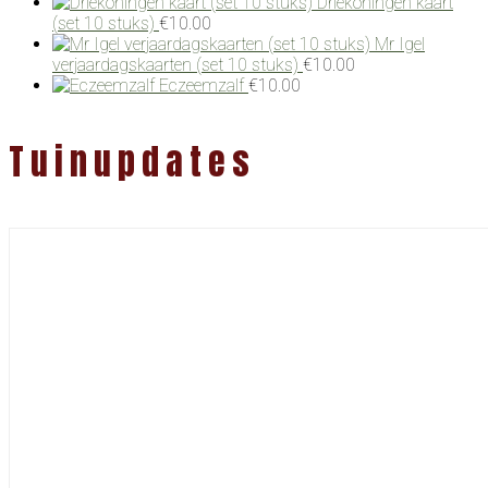
Driekoningen kaart
(set 10 stuks)
€
10.00
Mr Igel
verjaardagskaarten (set 10 stuks)
€
10.00
Eczeemzalf
€
10.00
Tuinupdates