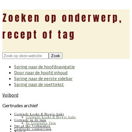
Zoeken op onderwerp,
recept of tag
Zoek
op
Spring naar de hoofdnavigatie
deze
Door naar de hoofd inhoud
website
Spring naar de eerste sidebar
Spring naar de voettekst
Volbord
Gertrudes archief
Gertrude kookt & Bregje bakt
Gertrude kookt & Bregje bakt
Gertrude in de tuin
De Gertrudes Tuin
Out of the Verhuisbox
Grafische vormgeving
Winkel