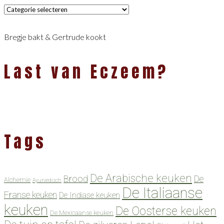
Categorieën
Bregje bakt & Gertrude kookt
Last van Eczeem?
Tags
De Arabische keuken
Brood
De
Alchemie
Ayurvedisch
De Italiaanse
Franse keuken
De Indiase keuken
keuken
De Oosterse keuken
De Mexicaanse keuken