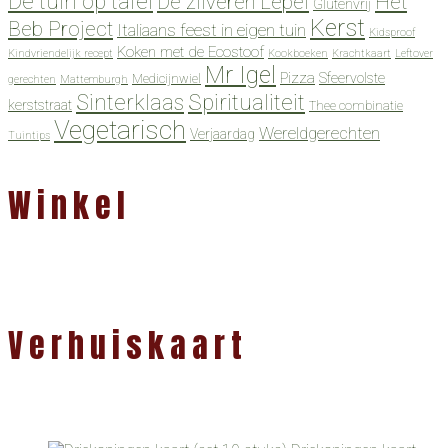
De tuin op tafel
De zilveren Lepel
Het
Glutenvrij
Kerst
Beb Project
Italiaans feest in eigen tuin
Kidsproof
Koken met de Ecostoof
Kindvriendelijk recept
Kookboeken
Krachtkaart
Leftover
Mr Igel
Pizza
Sfeervolste
Medicijnwiel
gerechten
Mattemburgh
Spiritualiteit
Sinterklaas
kerststraat
Thee combinatie
Vegetarisch
Wereldgerechten
Verjaardag
Tuintips
Winkel
Verhuiskaart