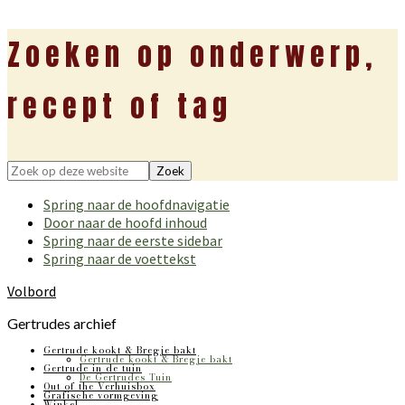
Zoeken op onderwerp,
recept of tag
Zoek
op
Spring naar de hoofdnavigatie
deze
Door naar de hoofd inhoud
website
Spring naar de eerste sidebar
Spring naar de voettekst
Volbord
Gertrudes archief
Gertrude kookt & Bregje bakt
Gertrude kookt & Bregje bakt
Gertrude in de tuin
De Gertrudes Tuin
Out of the Verhuisbox
Grafische vormgeving
Winkel