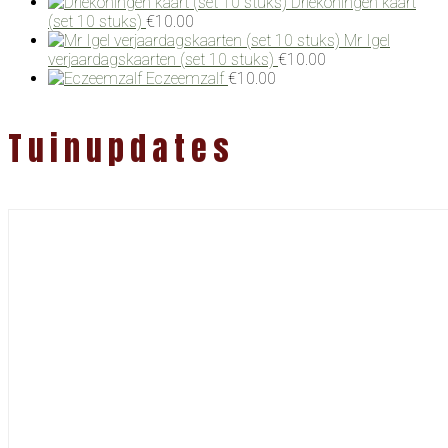
Driekoningen kaart
(set 10 stuks)
€
10.00
Mr Igel
verjaardagskaarten (set 10 stuks)
€
10.00
Eczeemzalf
€
10.00
Tuinupdates