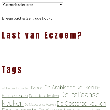
Categorieën
Bregje bakt & Gertrude kookt
Last van Eczeem?
Tags
De Arabische keuken
Brood
De
Alchemie
Ayurvedisch
De Italiaanse
Franse keuken
De Indiase keuken
keuken
De Oosterse keuken
De Mexicaanse keuken