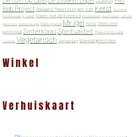
De tuin op tafel
De zilveren Lepel
Het
Glutenvrij
Kerst
Beb Project
Italiaans feest in eigen tuin
Kidsproof
Koken met de Ecostoof
Kindvriendelijk recept
Kookboeken
Krachtkaart
Leftover
Mr Igel
Pizza
Sfeervolste
Medicijnwiel
gerechten
Mattemburgh
Spiritualiteit
Sinterklaas
kerststraat
Thee combinatie
Vegetarisch
Wereldgerechten
Verjaardag
Tuintips
Winkel
Verhuiskaart