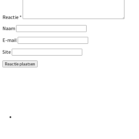
Reactie
*
Naam
E-mail
Site
Primaire
Sidebar