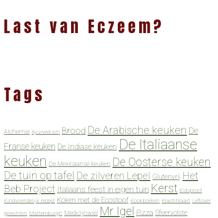
Last van Eczeem?
Tags
De Arabische keuken
Brood
De
Alchemie
Ayurvedisch
De Italiaanse
Franse keuken
De Indiase keuken
keuken
De Oosterse keuken
De Mexicaanse keuken
De tuin op tafel
De zilveren Lepel
Het
Glutenvrij
Kerst
Beb Project
Italiaans feest in eigen tuin
Kidsproof
Koken met de Ecostoof
Kindvriendelijk recept
Kookboeken
Krachtkaart
Leftover
Mr Igel
Pizza
Sfeervolste
Medicijnwiel
gerechten
Mattemburgh