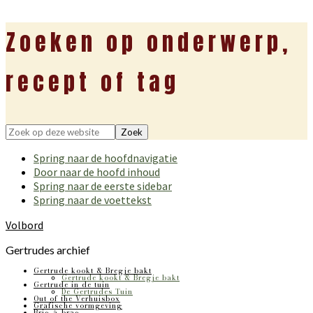
Zoeken op onderwerp,
recept of tag
Zoek
op
Spring naar de hoofdnavigatie
deze
Door naar de hoofd inhoud
website
Spring naar de eerste sidebar
Spring naar de voettekst
Volbord
Gertrudes archief
Gertrude kookt & Bregje bakt
Gertrude kookt & Bregje bakt
Gertrude in de tuin
De Gertrudes Tuin
Out of the Verhuisbox
Grafische vormgeving
Bric-à-brac