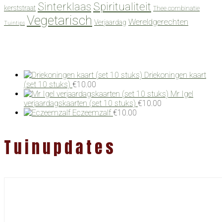
Spiritualiteit
Sinterklaas
kerststraat
Thee combinatie
Vegetarisch
Wereldgerechten
Verjaardag
Tuintips
Driekoningen kaart
(set 10 stuks)
€
10.00
Mr Igel
verjaardagskaarten (set 10 stuks)
€
10.00
Eczeemzalf
€
10.00
Tuinupdates