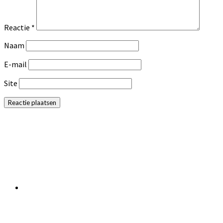
Reactie
*
Naam
E-mail
Site
Primaire
Sidebar