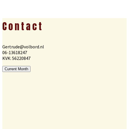
Footer
Contact
Gertrude@volbord.nl
06-13618247
KVK: 56220847
Current Month