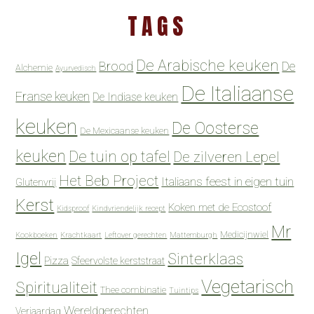
TAGS
De Arabische keuken
Brood
De
Alchemie
Ayurvedisch
De Italiaanse
Franse keuken
De Indiase keuken
keuken
De Oosterse
De Mexicaanse keuken
keuken
De tuin op tafel
De zilveren Lepel
Het Beb Project
Italiaans feest in eigen tuin
Glutenvrij
Kerst
Koken met de Ecostoof
Kidsproof
Kindvriendelijk recept
Mr
Medicijnwiel
Kookboeken
Krachtkaart
Leftover gerechten
Mattemburgh
Igel
Sinterklaas
Pizza
Sfeervolste kerststraat
Vegetarisch
Spiritualiteit
Thee combinatie
Tuintips
Wereldgerechten
Verjaardag