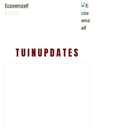
Eczeemzalf
€
10.00
TUINUPDATES