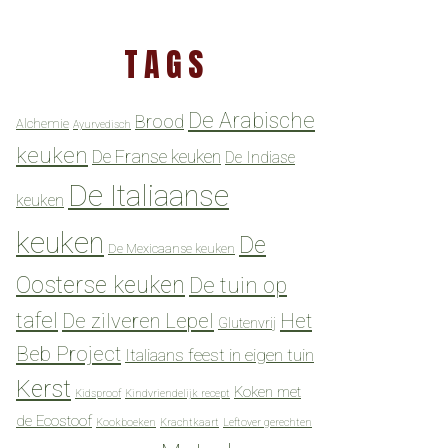
TAGS
De Arabische
Brood
Alchemie
Ayurvedisch
keuken
De Franse keuken
De Indiase
De Italiaanse
keuken
keuken
De
De Mexicaanse keuken
Oosterse keuken
De tuin op
tafel
De zilveren Lepel
Het
Glutenvrij
Beb Project
Italiaans feest in eigen tuin
Kerst
Koken met
Kidsproof
Kindvriendelijk recept
de Ecostoof
Kookboeken
Krachtkaart
Leftover gerechten