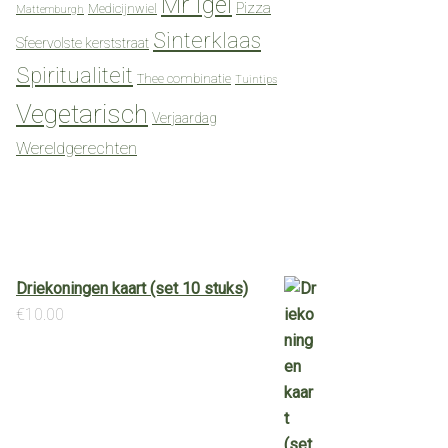
Mr Igel
Pizza
Medicijnwiel
Mattemburgh
Sinterklaas
Sfeervolste kerststraat
Spiritualiteit
Thee combinatie
Tuintips
Vegetarisch
Verjaardag
Wereldgerechten
Driekoningen kaart (set 10 stuks)
€
10.00