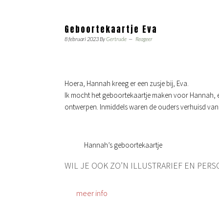
Geboortekaartje Eva
8 februari 2023
By
Gertrude
Reageer
Hoera, Hannah kreeg er een zusje bij, Eva.
Ik mocht het geboortekaartje maken voor Hannah, e
ontwerpen. Inmiddels waren de ouders verhuisd van N
Hannah’s geboortekaartje
WIL JE OOK ZO’N ILLUSTRARIEF EN PER
meer info