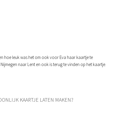
n hoe leuk was het om ook voor Eva haar kaartje te
ijmegen naar Lent en ook is terug te vinden op het kaartje.
SOONLIJK KAARTJE LATEN MAKEN?