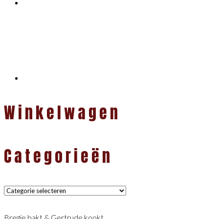
Winkelwagen
Categorieën
Categorieën
Bregje bakt & Gertrude kookt