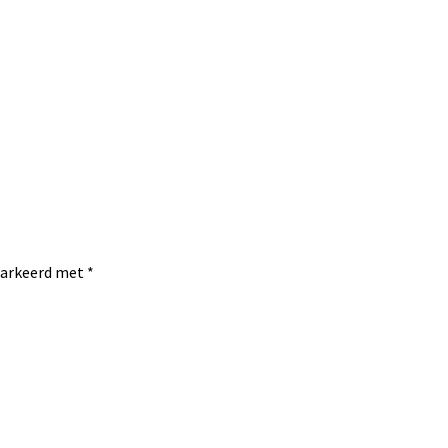
emarkeerd met
*