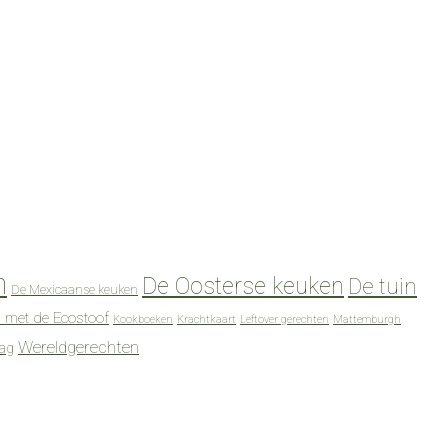
n
De Oosterse keuken
De tuin
De Mexicaanse keuken
 met de Ecostoof
Kookboeken
Krachtkaart
Leftover gerechten
Mattemburgh
Wereldgerechten
dag