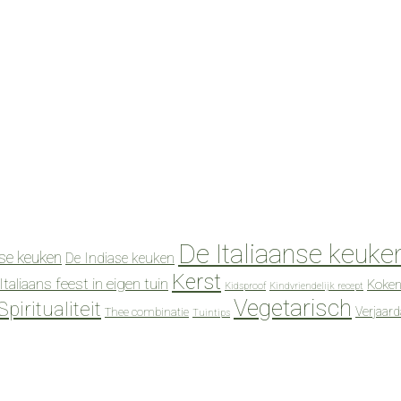
De Italiaanse keuke
se keuken
De Indiase keuken
Kerst
Italiaans feest in eigen tuin
Koken
Kidsproof
Kindvriendelijk recept
Vegetarisch
Spiritualiteit
Verjaar
Thee combinatie
Tuintips