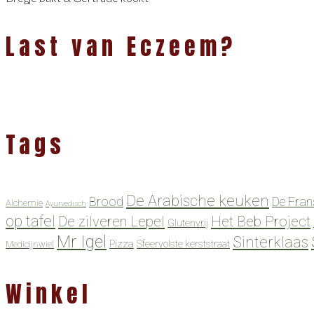
Last van Eczeem?
Tags
De Arabische keuken
Brood
De Fran
Alchemie
Ayurvedisch
op tafel
De zilveren Lepel
Het Beb Project
Glutenvrij
Mr Igel
Sinterklaas
Pizza
Sfeervolste kerststraat
Medicijnwiel
Winkel