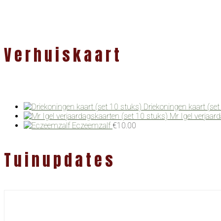
Verhuiskaart
Driekoningen kaart (set
Mr Igel verjaar
Eczeemzalf
€
10.00
Tuinupdates