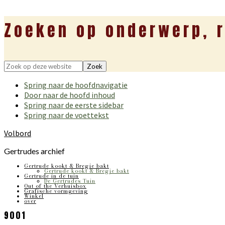
Zoeken op onderwerp, r
Zoek
op
Spring naar de hoofdnavigatie
deze
Door naar de hoofd inhoud
website
Spring naar de eerste sidebar
Spring naar de voettekst
Volbord
Gertrudes archief
Gertrude kookt & Bregje bakt
Gertrude kookt & Bregje bakt
Gertrude in de tuin
De Gertrudes Tuin
Out of the Verhuisbox
Grafische vormgeving
Winkel
over
9001