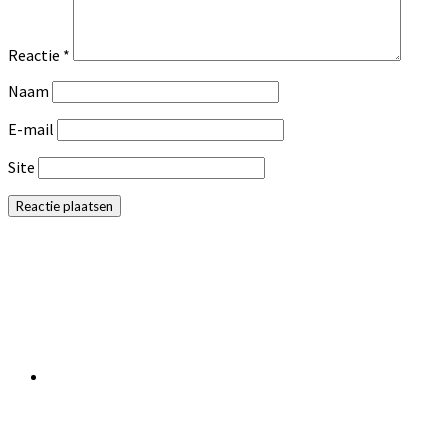
Reactie
*
Naam
E-mail
Site
Primaire
Sidebar