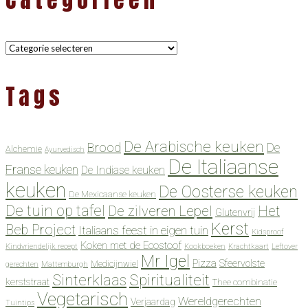
Categorieën
Tags
De Arabische keuken
Brood
De
Alchemie
Ayurvedisch
De Italiaanse
Franse keuken
De Indiase keuken
keuken
De Oosterse keuken
De Mexicaanse keuken
De tuin op tafel
De zilveren Lepel
Het
Glutenvrij
Kerst
Beb Project
Italiaans feest in eigen tuin
Kidsproof
Koken met de Ecostoof
Kindvriendelijk recept
Kookboeken
Krachtkaart
Leftover
Mr Igel
Pizza
Sfeervolste
Medicijnwiel
gerechten
Mattemburgh
Spiritualiteit
Sinterklaas
kerststraat
Thee combinatie
Vegetarisch
Wereldgerechten
Verjaardag
Tuintips