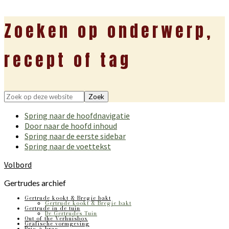
Zoeken op onderwerp,
recept of tag
Zoek
op
Spring naar de hoofdnavigatie
deze
Door naar de hoofd inhoud
website
Spring naar de eerste sidebar
Spring naar de voettekst
Volbord
Gertrudes archief
Gertrude kookt & Bregje bakt
Gertrude kookt & Bregje bakt
Gertrude in de tuin
De Gertrudes Tuin
Out of the Verhuisbox
Grafische vormgeving
Bric-à-brac