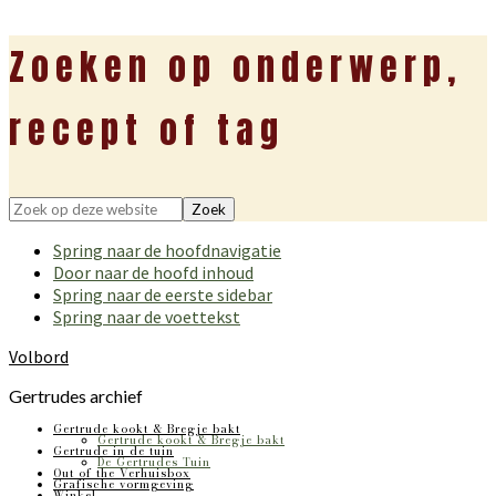
Zoeken op onderwerp,
recept of tag
Zoek
op
Spring naar de hoofdnavigatie
deze
Door naar de hoofd inhoud
website
Spring naar de eerste sidebar
Spring naar de voettekst
Volbord
Gertrudes archief
Gertrude kookt & Bregje bakt
Gertrude kookt & Bregje bakt
Gertrude in de tuin
De Gertrudes Tuin
Out of the Verhuisbox
Grafische vormgeving
Winkel