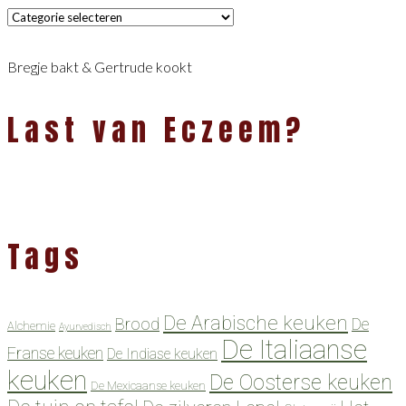
Categorieën
Bregje bakt & Gertrude kookt
Last van Eczeem?
Tags
De Arabische keuken
Brood
De
Alchemie
Ayurvedisch
De Italiaanse
Franse keuken
De Indiase keuken
keuken
De Oosterse keuken
De Mexicaanse keuken