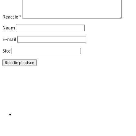
Reactie
*
Naam
E-mail
Site
Primaire
Sidebar