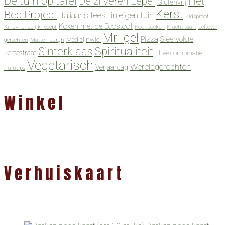
De tuin op tafel
De zilveren Lepel
Het
Glutenvrij
Kerst
Beb Project
Italiaans feest in eigen tuin
Kidsproof
Koken met de Ecostoof
Kindvriendelijk recept
Kookboeken
Krachtkaart
Leftover
Mr Igel
Pizza
Sfeervolste
Medicijnwiel
gerechten
Mattemburgh
Spiritualiteit
Sinterklaas
kerststraat
Thee combinatie
Vegetarisch
Wereldgerechten
Verjaardag
Tuintips
Winkel
Verhuiskaart