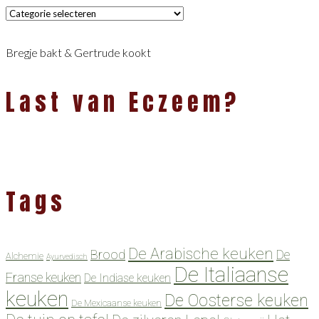
Categorieën
Bregje bakt & Gertrude kookt
Last van Eczeem?
Tags
De Arabische keuken
Brood
De
Alchemie
Ayurvedisch
De Italiaanse
Franse keuken
De Indiase keuken
keuken
De Oosterse keuken
De Mexicaanse keuken