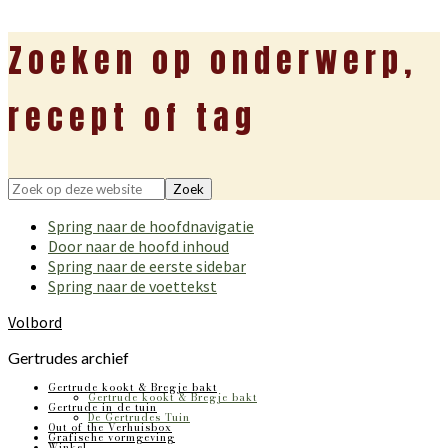
Zoeken op onderwerp,
recept of tag
Zoek
op
Spring naar de hoofdnavigatie
deze
Door naar de hoofd inhoud
website
Spring naar de eerste sidebar
Spring naar de voettekst
Volbord
Gertrudes archief
Gertrude kookt & Bregje bakt
Gertrude kookt & Bregje bakt
Gertrude in de tuin
De Gertrudes Tuin
Out of the Verhuisbox
Grafische vormgeving
Winkel