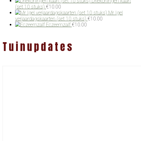
Driekoningen kaart
(set 10 stuks)
€
10.00
Mr Igel
verjaardagskaarten (set 10 stuks)
€
10.00
Eczeemzalf
€
10.00
Tuinupdates