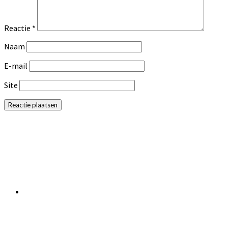
Reactie
*
Naam
E-mail
Site
Primaire
Sidebar