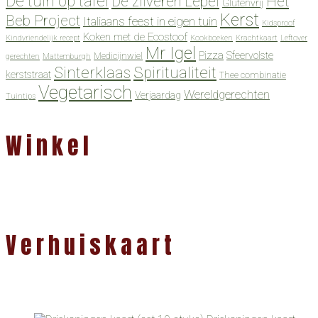
De tuin op tafel
De zilveren Lepel
Het
Glutenvrij
Kerst
Beb Project
Italiaans feest in eigen tuin
Kidsproof
Koken met de Ecostoof
Kindvriendelijk recept
Kookboeken
Krachtkaart
Leftover
Mr Igel
Pizza
Sfeervolste
Medicijnwiel
gerechten
Mattemburgh
Spiritualiteit
Sinterklaas
kerststraat
Thee combinatie
Vegetarisch
Wereldgerechten
Verjaardag
Tuintips
Winkel
Verhuiskaart