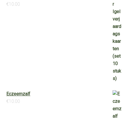
€
10.00
Eczeemzalf
€
10.00