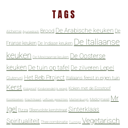
TAGS
De Arabische keuken
Brood
De
Alchemie
Ayurvedisch
De Italiaanse
Franse keuken
De Indiase keuken
keuken
De Oosterse
De Mexicaanse keuken
keuken
De tuin op tafel
De zilveren Lepel
Het Beb Project
Italiaans feest in eigen tuin
Glutenvrij
Kerst
Koken met de Ecostoof
Kidsproof
Kindvriendelijk recept
Mr
Medicijnwiel
Kookboeken
Krachtkaart
Leftover gerechten
Mattemburgh
Igel
Sinterklaas
Pizza
Sfeervolste kerststraat
Vegetarisch
Spiritualiteit
Thee combinatie
Tuintips