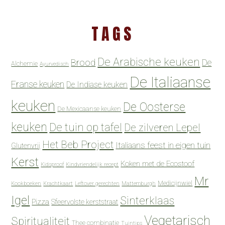
TAGS
De Arabische keuken
Brood
De
Alchemie
Ayurvedisch
De Italiaanse
Franse keuken
De Indiase keuken
keuken
De Oosterse
De Mexicaanse keuken
keuken
De tuin op tafel
De zilveren Lepel
Het Beb Project
Italiaans feest in eigen tuin
Glutenvrij
Kerst
Koken met de Ecostoof
Kidsproof
Kindvriendelijk recept
Mr
Medicijnwiel
Kookboeken
Krachtkaart
Leftover gerechten
Mattemburgh
Igel
Sinterklaas
Pizza
Sfeervolste kerststraat
Vegetarisch
Spiritualiteit
Thee combinatie
Tuintips