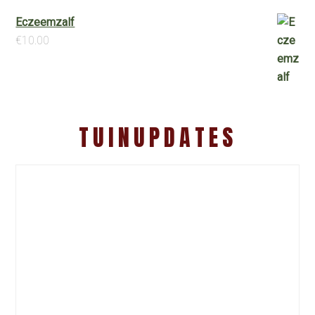
Eczeemzalf
€
10.00
TUINUPDATES