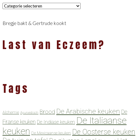
Categorieën
Bregje bakt & Gertrude kookt
Last van Eczeem?
Tags
De Arabische keuken
Brood
De
Alchemie
Ayurvedisch
De Italiaanse
Franse keuken
De Indiase keuken
keuken
De Oosterse keuken
De Mexicaanse keuken