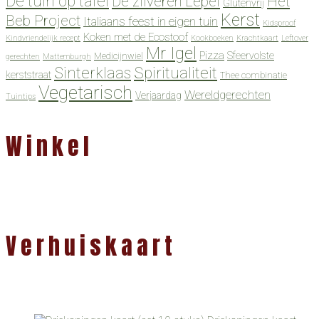
De tuin op tafel
De zilveren Lepel
Het
Glutenvrij
Kerst
Beb Project
Italiaans feest in eigen tuin
Kidsproof
Koken met de Ecostoof
Kindvriendelijk recept
Kookboeken
Krachtkaart
Leftover
Mr Igel
Pizza
Sfeervolste
Medicijnwiel
gerechten
Mattemburgh
Spiritualiteit
Sinterklaas
kerststraat
Thee combinatie
Vegetarisch
Wereldgerechten
Verjaardag
Tuintips
Winkel
Verhuiskaart