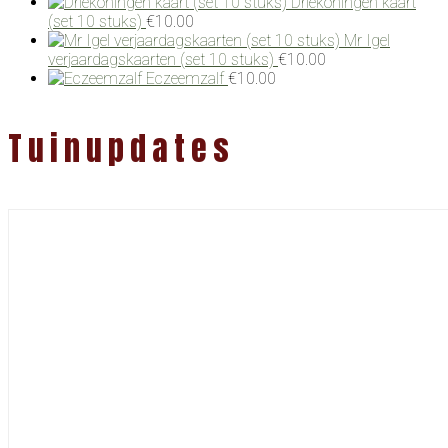
Driekoningen kaart
(set 10 stuks)
€
10.00
Mr Igel
verjaardagskaarten (set 10 stuks)
€
10.00
Eczeemzalf
€
10.00
Tuinupdates