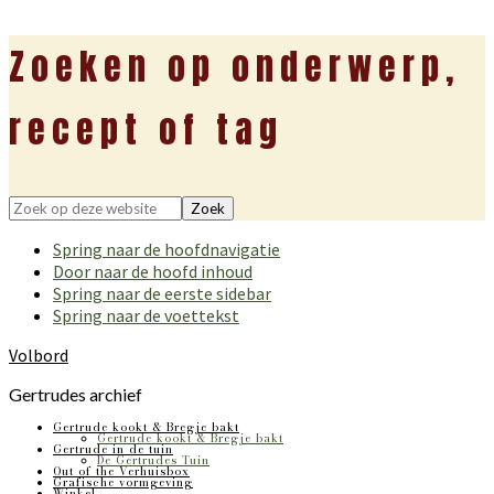
Zoeken op onderwerp,
recept of tag
Zoek
op
Spring naar de hoofdnavigatie
deze
Door naar de hoofd inhoud
website
Spring naar de eerste sidebar
Spring naar de voettekst
Volbord
Gertrudes archief
Gertrude kookt & Bregje bakt
Gertrude kookt & Bregje bakt
Gertrude in de tuin
De Gertrudes Tuin
Out of the Verhuisbox
Grafische vormgeving
Winkel