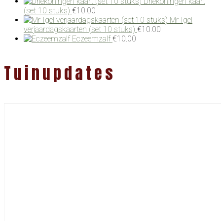
Driekoningen kaart
(set 10 stuks)
€
10.00
Mr Igel
verjaardagskaarten (set 10 stuks)
€
10.00
Eczeemzalf
€
10.00
Tuinupdates