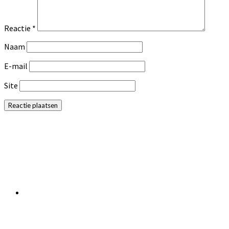
Reactie
*
Naam
E-mail
Site
Primaire
Sidebar