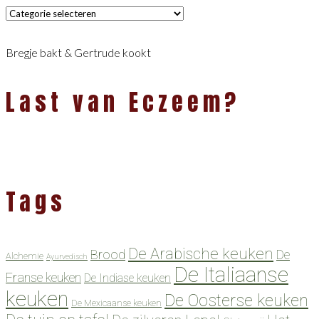
Categorieën
Bregje bakt & Gertrude kookt
Last van Eczeem?
Tags
De Arabische keuken
Brood
De
Alchemie
Ayurvedisch
De Italiaanse
Franse keuken
De Indiase keuken
keuken
De Oosterse keuken
De Mexicaanse keuken