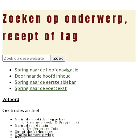
Zoeken op onderwerp,
recept of tag
Zoek
op
Spring naar de hoofdnavigatie
deze
Door naar de hoofd inhoud
website
Spring naar de eerste sidebar
Spring naar de voettekst
Volbord
Gertrudes archief
Gertrude kookt & Bregje bakt
Gertrude kookt & Bregje bakt
Gertrude in de tuin
De Gertrudes Tuin
Out of the Verhuisbox
Grafische vormgeving
Winkel