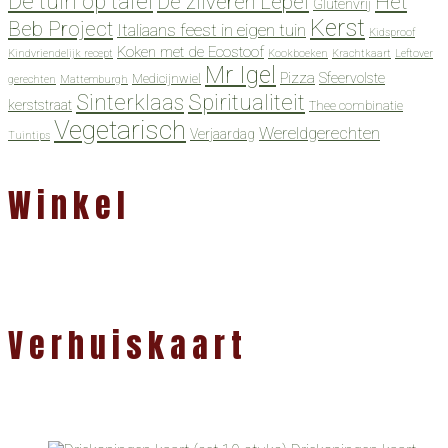
De tuin op tafel
De zilveren Lepel
Het
Glutenvrij
Kerst
Beb Project
Italiaans feest in eigen tuin
Kidsproof
Koken met de Ecostoof
Kindvriendelijk recept
Kookboeken
Krachtkaart
Leftover
Mr Igel
Pizza
Sfeervolste
Medicijnwiel
gerechten
Mattemburgh
Spiritualiteit
Sinterklaas
kerststraat
Thee combinatie
Vegetarisch
Wereldgerechten
Verjaardag
Tuintips
Winkel
Verhuiskaart