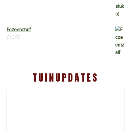
Eczeemzalf
€
10.00
TUINUPDATES