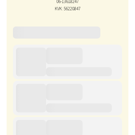
06-13618247
KVK: 56220847