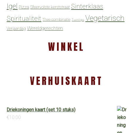
Igel
Sinterklaas
Pizza
Sfeervolste kerststraat
Vegetarisch
Spiritualiteit
Thee combinatie
Tuintips
Wereldgerechten
Verjaardag
WINKEL
VERHUISKAART
Driekoningen kaart (set 10 stuks)
€
10.00