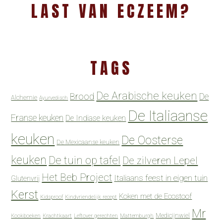
LAST VAN ECZEEM?
TAGS
De Arabische keuken
Brood
De
Alchemie
Ayurvedisch
De Italiaanse
Franse keuken
De Indiase keuken
keuken
De Oosterse
De Mexicaanse keuken
keuken
De tuin op tafel
De zilveren Lepel
Het Beb Project
Italiaans feest in eigen tuin
Glutenvrij
Kerst
Koken met de Ecostoof
Kidsproof
Kindvriendelijk recept
Mr
Medicijnwiel
Kookboeken
Krachtkaart
Leftover gerechten
Mattemburgh