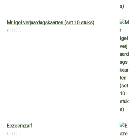
Mr Igel verjaardagskaarten (set 10 stuks)
€
10.00
Eczeemzalf
€
10.00