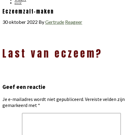
over
Eczeemzalf-maken
30 oktober 2022
By
Gertrude
Reageer
Lees
Last van eczeem?
Interacties
Geef een reactie
Je e-mailadres wordt niet gepubliceerd.
Vereiste velden zijn
gemarkeerd met
*