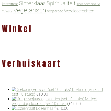
Spiritualiteit
Sinterklaas
kerststraat
Thee combinatie
Vegetarisch
Wereldgerechten
Verjaardag
Tuintips
Winkel
Verhuiskaart
Driekoningen kaart
(set 10 stuks)
€
10.00
Mr Igel
verjaardagskaarten (set 10 stuks)
€
10.00
Eczeemzalf
€
10.00