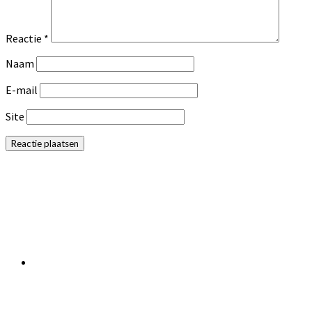
Reactie
*
Naam
E-mail
Site
Primaire
Sidebar