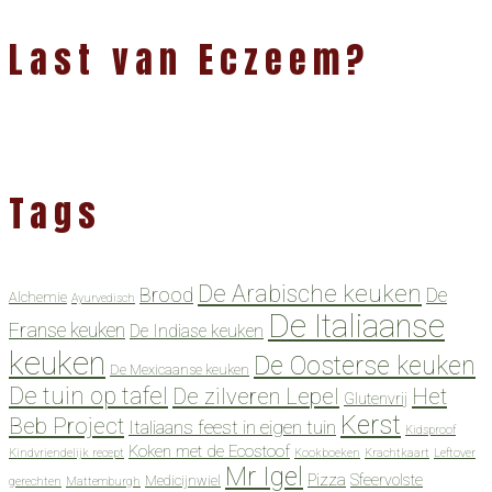
Last van Eczeem?
Tags
De Arabische keuken
Brood
De
Alchemie
Ayurvedisch
De Italiaanse
Franse keuken
De Indiase keuken
keuken
De Oosterse keuken
De Mexicaanse keuken
De tuin op tafel
De zilveren Lepel
Het
Glutenvrij
Kerst
Beb Project
Italiaans feest in eigen tuin
Kidsproof
Koken met de Ecostoof
Kindvriendelijk recept
Kookboeken
Krachtkaart
Leftover
Mr Igel
Pizza
Sfeervolste
Medicijnwiel
gerechten
Mattemburgh