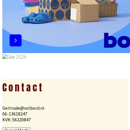
Footer
Contact
Gertrude@volbord.nl
06-13618247
KVK: 56220847