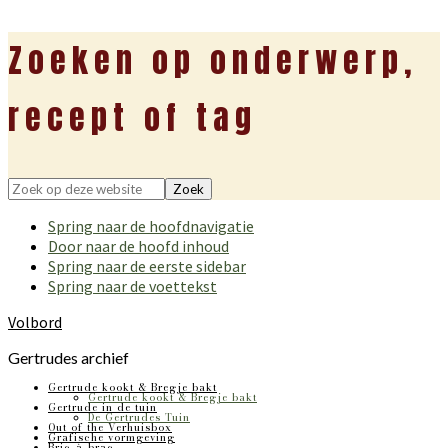
Zoeken op onderwerp,
recept of tag
Zoek
op
Spring naar de hoofdnavigatie
deze
Door naar de hoofd inhoud
website
Spring naar de eerste sidebar
Spring naar de voettekst
Volbord
Gertrudes archief
Gertrude kookt & Bregje bakt
Gertrude kookt & Bregje bakt
Gertrude in de tuin
De Gertrudes Tuin
Out of the Verhuisbox
Grafische vormgeving
Bric-à-brac