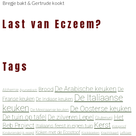
Bregje bakt & Gertrude kookt
Last van Eczeem?
Tags
De Arabische keuken
Brood
De
Alchemie
Ayurvedisch
De Italiaanse
Franse keuken
De Indiase keuken
keuken
De Oosterse keuken
De Mexicaanse keuken
De tuin op tafel
De zilveren Lepel
Het
Glutenvrij
Kerst
Beb Project
Italiaans feest in eigen tuin
Kidsproof
Koken met de Ecostoof
Kindvriendelijk recept
Kookboeken
Krachtkaart
Leftover