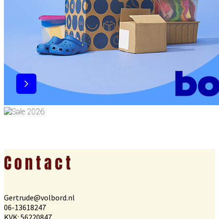
Footer
Contact
Gertrude@volbord.nl
06-13618247
KVK: 56220847