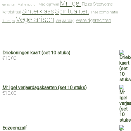
Mr Igel
Pizza
Sfeervolste
Medicijnwiel
gerechten
Mattemburgh
Spiritualiteit
Sinterklaas
kerststraat
Thee combinatie
Vegetarisch
Wereldgerechten
Verjaardag
Tuintips
Driekoningen kaart (set 10 stuks)
€
10.00
Mr Igel verjaardagskaarten (set 10 stuks)
€
10.00
Eczeemzalf