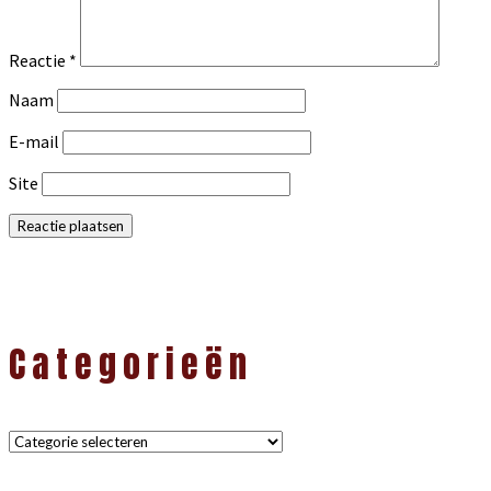
Reactie
*
Naam
E-mail
Site
Primaire
Sidebar
Categorieën
Categorieën