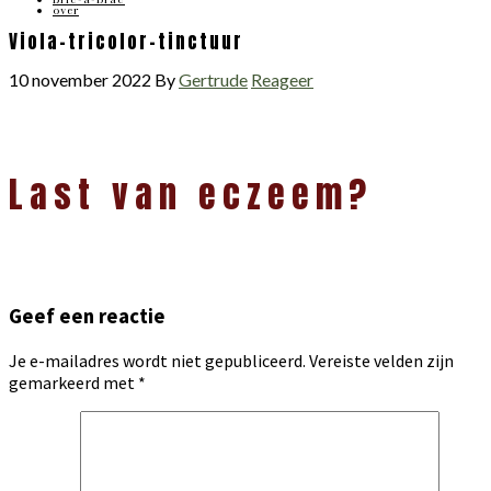
over
Viola-tricolor-tinctuur
10 november 2022
By
Gertrude
Reageer
Lees
Last van eczeem?
Interacties
Geef een reactie
Je e-mailadres wordt niet gepubliceerd.
Vereiste velden zijn
gemarkeerd met
*