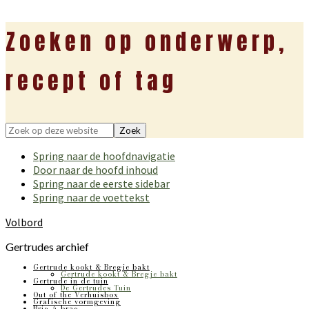
Zoeken op onderwerp,
recept of tag
Zoek
op
Spring naar de hoofdnavigatie
deze
Door naar de hoofd inhoud
website
Spring naar de eerste sidebar
Spring naar de voettekst
Volbord
Gertrudes archief
Gertrude kookt & Bregje bakt
Gertrude kookt & Bregje bakt
Gertrude in de tuin
De Gertrudes Tuin
Out of the Verhuisbox
Grafische vormgeving
Bric-à-brac