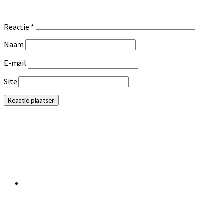
Reactie
*
Naam
E-mail
Site
Primaire
Sidebar