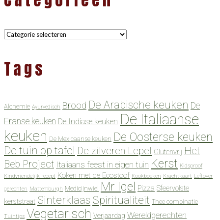
Categorieën
Tags
De Arabische keuken
Brood
De
Alchemie
Ayurvedisch
De Italiaanse
Franse keuken
De Indiase keuken
keuken
De Oosterse keuken
De Mexicaanse keuken
De tuin op tafel
De zilveren Lepel
Het
Glutenvrij
Kerst
Beb Project
Italiaans feest in eigen tuin
Kidsproof
Koken met de Ecostoof
Kindvriendelijk recept
Kookboeken
Krachtkaart
Leftover
Mr Igel
Pizza
Sfeervolste
Medicijnwiel
gerechten
Mattemburgh
Spiritualiteit
Sinterklaas
kerststraat
Thee combinatie
Vegetarisch
Wereldgerechten
Verjaardag
Tuintips