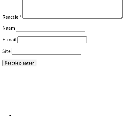
Reactie
*
Naam
E-mail
Site
Primaire
Sidebar