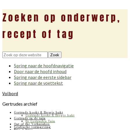
Zoeken op onderwerp,
recept of tag
Zoek
op
Spring naar de hoofdnavigatie
deze
Door naar de hoofd inhoud
website
Spring naar de eerste sidebar
Spring naar de voettekst
Volbord
Gertrudes archief
Gertrude kookt & Bregje bakt
Gertrude kookt & Bregje bakt
Gertrude in de tuin
De Gertrudes Tuin
Out of the Verhuisbox
Grafische vormgeving
Bric-à-brac