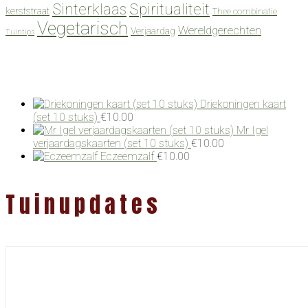
Spiritualiteit
Sinterklaas
kerststraat
Thee combinatie
Vegetarisch
Wereldgerechten
Verjaardag
Tuintips
Driekoningen kaart
(set 10 stuks)
€
10.00
Mr Igel
verjaardagskaarten (set 10 stuks)
€
10.00
Eczeemzalf
€
10.00
Tuinupdates