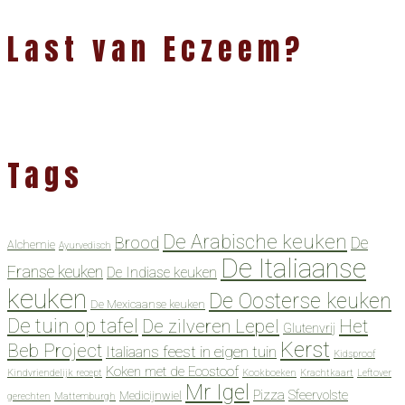
Last van Eczeem?
Tags
De Arabische keuken
Brood
De
Alchemie
Ayurvedisch
De Italiaanse
Franse keuken
De Indiase keuken
keuken
De Oosterse keuken
De Mexicaanse keuken
De tuin op tafel
De zilveren Lepel
Het
Glutenvrij
Kerst
Beb Project
Italiaans feest in eigen tuin
Kidsproof
Koken met de Ecostoof
Kindvriendelijk recept
Kookboeken
Krachtkaart
Leftover
Mr Igel
Pizza
Sfeervolste
Medicijnwiel
gerechten
Mattemburgh