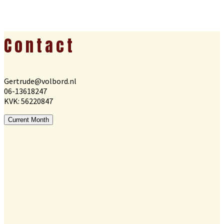
Footer
Contact
Gertrude@volbord.nl
06-13618247
KVK: 56220847
Current Month