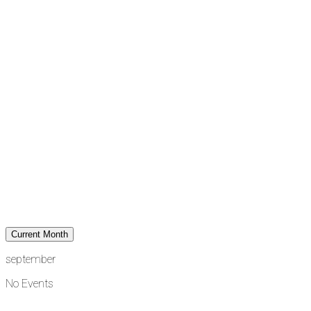
Current Month
september
No Events