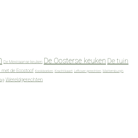
n
De Oosterse keuken
De tuin
De Mexicaanse keuken
 met de Ecostoof
Kookboeken
Krachtkaart
Leftover gerechten
Mattemburgh
Wereldgerechten
dag