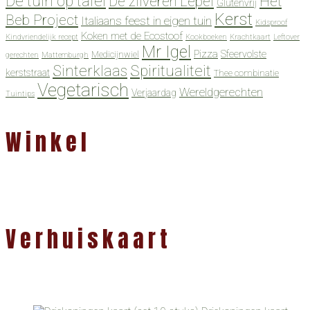
De tuin op tafel
De zilveren Lepel
Het
Glutenvrij
Kerst
Beb Project
Italiaans feest in eigen tuin
Kidsproof
Koken met de Ecostoof
Kindvriendelijk recept
Kookboeken
Krachtkaart
Leftover
Mr Igel
Pizza
Sfeervolste
Medicijnwiel
gerechten
Mattemburgh
Spiritualiteit
Sinterklaas
kerststraat
Thee combinatie
Vegetarisch
Wereldgerechten
Verjaardag
Tuintips
Winkel
Verhuiskaart