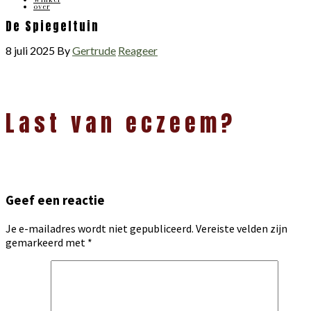
over
De Spiegeltuin
8 juli 2025
By
Gertrude
Reageer
Lees
Last van eczeem?
Interacties
Geef een reactie
Je e-mailadres wordt niet gepubliceerd.
Vereiste velden zijn
gemarkeerd met
*