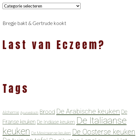
Categorieën
Bregje bakt & Gertrude kookt
Last van Eczeem?
Tags
De Arabische keuken
Brood
De
Alchemie
Ayurvedisch
De Italiaanse
Franse keuken
De Indiase keuken
keuken
De Oosterse keuken
De Mexicaanse keuken