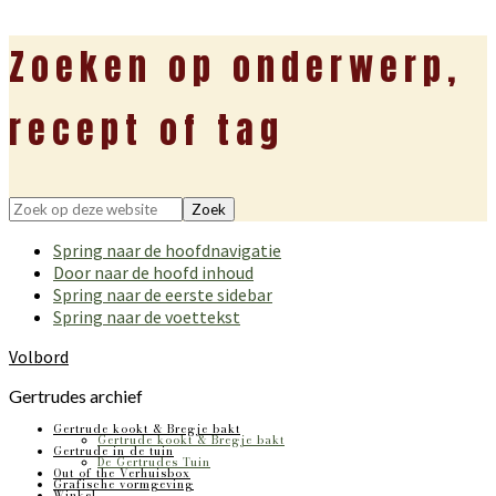
Zoeken op onderwerp,
recept of tag
Zoek
op
Spring naar de hoofdnavigatie
deze
Door naar de hoofd inhoud
website
Spring naar de eerste sidebar
Spring naar de voettekst
Volbord
Gertrudes archief
Gertrude kookt & Bregje bakt
Gertrude kookt & Bregje bakt
Gertrude in de tuin
De Gertrudes Tuin
Out of the Verhuisbox
Grafische vormgeving
Winkel