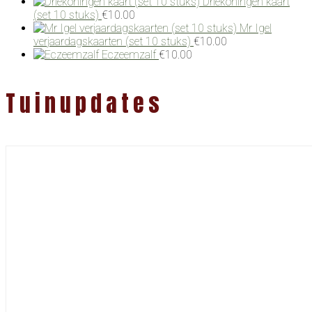
Driekoningen kaart
(set 10 stuks)
€
10.00
Mr Igel
verjaardagskaarten (set 10 stuks)
€
10.00
Eczeemzalf
€
10.00
Tuinupdates