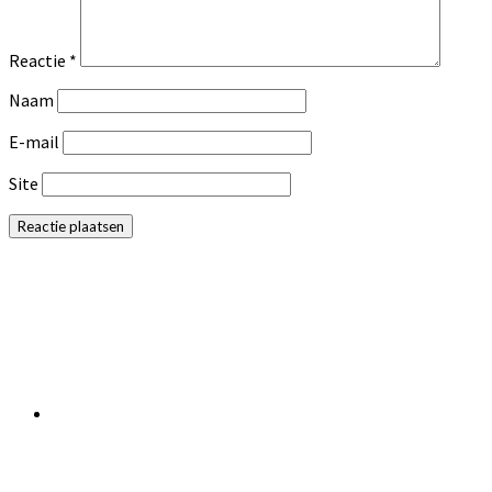
Reactie
*
Naam
E-mail
Site
Primaire
Sidebar