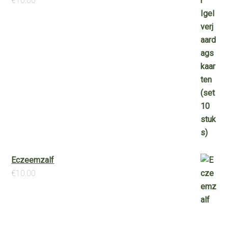
€
10.00
Eczeemzalf
€
10.00