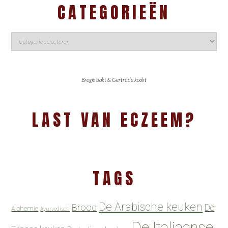
CATEGORIEËN
Bregje bakt & Gertrude kookt
LAST VAN ECZEEM?
TAGS
De Arabische keuken
Brood
De
Alchemie
Ayurvedisch
De Italiaanse