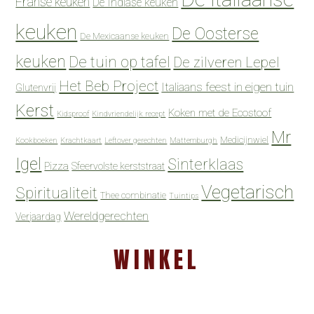
Franse keuken
De Indiase keuken
keuken
De Oosterse
De Mexicaanse keuken
keuken
De tuin op tafel
De zilveren Lepel
Het Beb Project
Italiaans feest in eigen tuin
Glutenvrij
Kerst
Koken met de Ecostoof
Kidsproof
Kindvriendelijk recept
Mr
Medicijnwiel
Kookboeken
Krachtkaart
Leftover gerechten
Mattemburgh
Igel
Sinterklaas
Pizza
Sfeervolste kerststraat
Vegetarisch
Spiritualiteit
Thee combinatie
Tuintips
Wereldgerechten
Verjaardag
WINKEL