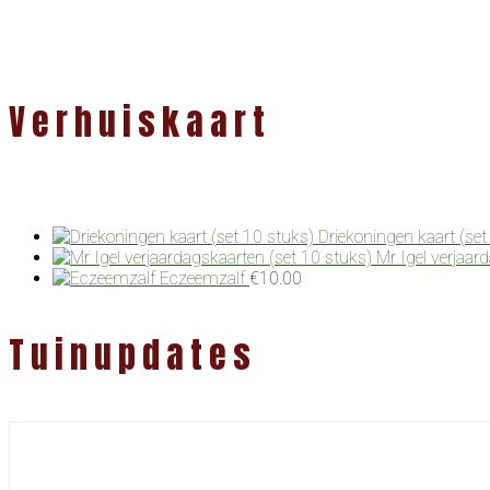
Verhuiskaart
Driekoningen kaart (set
Mr Igel verjaar
Eczeemzalf
€
10.00
Tuinupdates