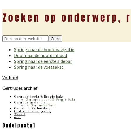
Zoeken op onderwerp, r
Zoek
op
Spring naar de hoofdnavigatie
deze
Door naar de hoofd inhoud
website
Spring naar de eerste sidebar
Spring naar de voettekst
Volbord
Gertrudes archief
Gertrude kookt & Bregje bakt
Gertrude kookt & Bregje bakt
Gertrude in de tuin
De Gertrudes Tuin
Out of the Verhuisbox
Grafische vormgeving
Winkel
over
Dadelpasta1