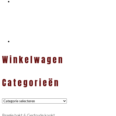
Winkelwagen
Categorieën
Categorieën
Bregje bakt & Gertrude kookt