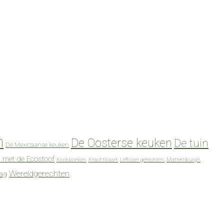
n
De Oosterse keuken
De tuin
De Mexicaanse keuken
 met de Ecostoof
Kookboeken
Krachtkaart
Leftover gerechten
Mattemburgh
Wereldgerechten
dag