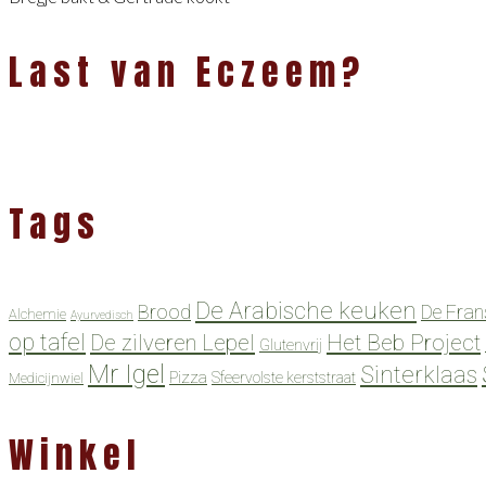
Last van Eczeem?
Tags
De Arabische keuken
Brood
De Fran
Alchemie
Ayurvedisch
op tafel
De zilveren Lepel
Het Beb Project
Glutenvrij
Mr Igel
Sinterklaas
Pizza
Sfeervolste kerststraat
Medicijnwiel
Winkel