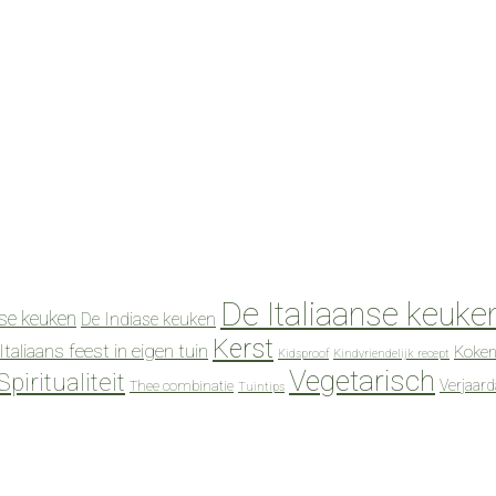
De Italiaanse keuke
se keuken
De Indiase keuken
Kerst
Italiaans feest in eigen tuin
Koken
Kidsproof
Kindvriendelijk recept
Vegetarisch
Spiritualiteit
Verjaar
Thee combinatie
Tuintips