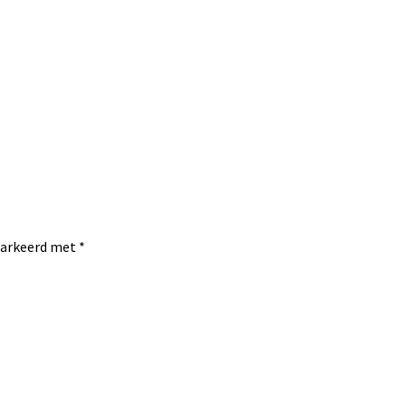
emarkeerd met
*