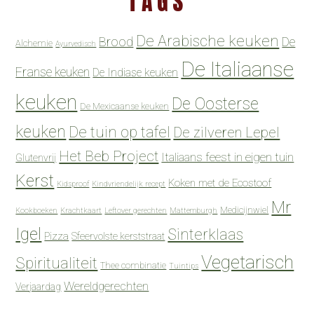
TAGS
De Arabische keuken
Brood
De
Alchemie
Ayurvedisch
De Italiaanse
Franse keuken
De Indiase keuken
keuken
De Oosterse
De Mexicaanse keuken
keuken
De tuin op tafel
De zilveren Lepel
Het Beb Project
Italiaans feest in eigen tuin
Glutenvrij
Kerst
Koken met de Ecostoof
Kidsproof
Kindvriendelijk recept
Mr
Medicijnwiel
Kookboeken
Krachtkaart
Leftover gerechten
Mattemburgh
Igel
Sinterklaas
Pizza
Sfeervolste kerststraat
Vegetarisch
Spiritualiteit
Thee combinatie
Tuintips
Wereldgerechten
Verjaardag