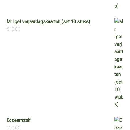
Mr Igel verjaardagskaarten (set 10 stuks)
€
10.00
Eczeemzalf
€
10.00