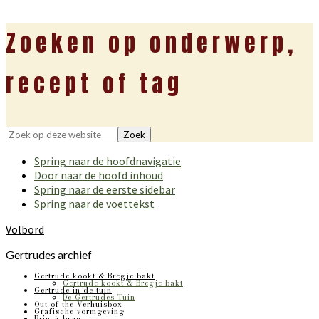
Zoeken op onderwerp,
recept of tag
Zoek
op
Spring naar de hoofdnavigatie
deze
Door naar de hoofd inhoud
website
Spring naar de eerste sidebar
Spring naar de voettekst
Volbord
Gertrudes archief
Gertrude kookt & Bregje bakt
Gertrude kookt & Bregje bakt
Gertrude in de tuin
De Gertrudes Tuin
Out of the Verhuisbox
Grafische vormgeving
Bric-à-brac