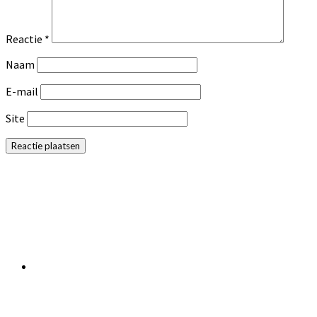
Reactie
*
Naam
E-mail
Site
Primaire
Sidebar