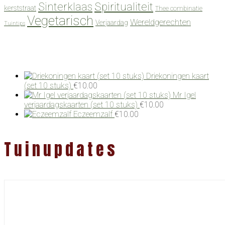
Spiritualiteit
Sinterklaas
kerststraat
Thee combinatie
Vegetarisch
Wereldgerechten
Verjaardag
Tuintips
Driekoningen kaart
(set 10 stuks)
€
10.00
Mr Igel
verjaardagskaarten (set 10 stuks)
€
10.00
Eczeemzalf
€
10.00
Tuinupdates