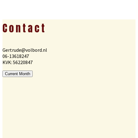
Footer
Contact
Gertrude@volbord.nl
06-13618247
KVK: 56220847
Current Month