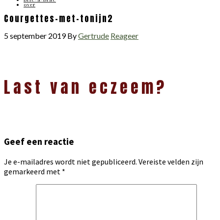
over
Courgettes-met-tonijn2
5 september 2019
By
Gertrude
Reageer
Lees
Last van eczeem?
Interacties
Geef een reactie
Je e-mailadres wordt niet gepubliceerd.
Vereiste velden zijn
gemarkeerd met
*