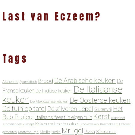
Last van Eczeem?
Tags
De Arabische keuken
Brood
De
Alchemie
Ayurvedisch
De Italiaanse
Franse keuken
De Indiase keuken
keuken
De Oosterse keuken
De Mexicaanse keuken
De tuin op tafel
De zilveren Lepel
Het
Glutenvrij
Kerst
Beb Project
Italiaans feest in eigen tuin
Kidsproof
Koken met de Ecostoof
Kindvriendelijk recept
Kookboeken
Krachtkaart
Leftover
Mr Igel
Pizza
Sfeervolste
Medicijnwiel
gerechten
Mattemburgh