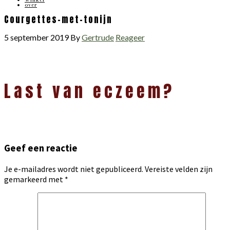
over
Courgettes-met-tonijn
5 september 2019
By
Gertrude
Reageer
Lees
Last van eczeem?
Interacties
Geef een reactie
Je e-mailadres wordt niet gepubliceerd.
Vereiste velden zijn
gemarkeerd met
*