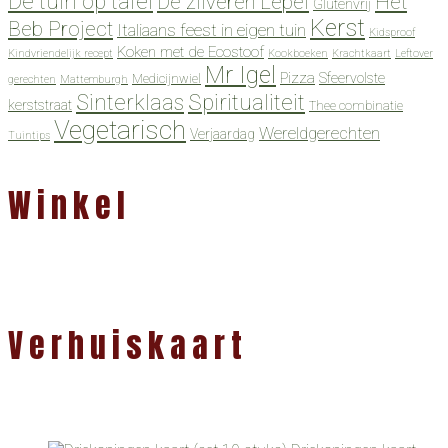
De tuin op tafel
De zilveren Lepel
Het
Glutenvrij
Kerst
Beb Project
Italiaans feest in eigen tuin
Kidsproof
Koken met de Ecostoof
Kindvriendelijk recept
Kookboeken
Krachtkaart
Leftover
Mr Igel
Pizza
Sfeervolste
Medicijnwiel
gerechten
Mattemburgh
Spiritualiteit
Sinterklaas
kerststraat
Thee combinatie
Vegetarisch
Wereldgerechten
Verjaardag
Tuintips
Winkel
Verhuiskaart