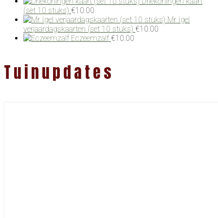
Driekoningen kaart
(set 10 stuks)
€
10.00
Mr Igel
verjaardagskaarten (set 10 stuks)
€
10.00
Eczeemzalf
€
10.00
Tuinupdates