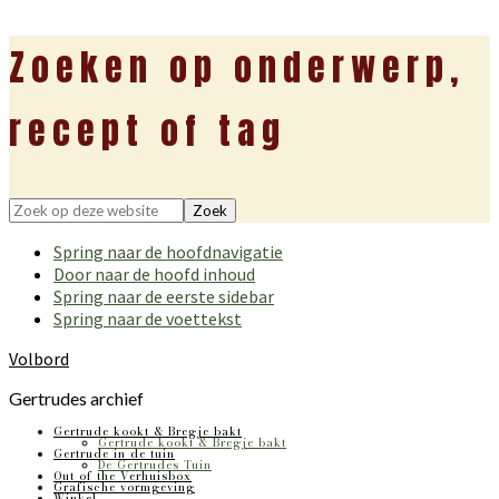
Zoeken op onderwerp,
recept of tag
Zoek
op
Spring naar de hoofdnavigatie
deze
Door naar de hoofd inhoud
website
Spring naar de eerste sidebar
Spring naar de voettekst
Volbord
Gertrudes archief
Gertrude kookt & Bregje bakt
Gertrude kookt & Bregje bakt
Gertrude in de tuin
De Gertrudes Tuin
Out of the Verhuisbox
Grafische vormgeving
Winkel