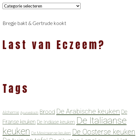
Categorieën
Bregje bakt & Gertrude kookt
Last van Eczeem?
Tags
De Arabische keuken
Brood
De
Alchemie
Ayurvedisch
De Italiaanse
Franse keuken
De Indiase keuken
keuken
De Oosterse keuken
De Mexicaanse keuken