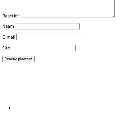
Reactie
*
Naam
E-mail
Site
Primaire
Sidebar