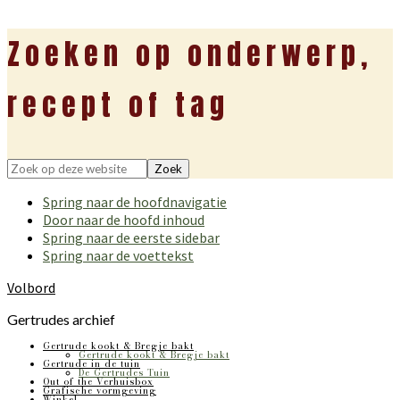
Zoeken op onderwerp,
recept of tag
Zoek
op
Spring naar de hoofdnavigatie
deze
Door naar de hoofd inhoud
website
Spring naar de eerste sidebar
Spring naar de voettekst
Volbord
Gertrudes archief
Gertrude kookt & Bregje bakt
Gertrude kookt & Bregje bakt
Gertrude in de tuin
De Gertrudes Tuin
Out of the Verhuisbox
Grafische vormgeving
Winkel