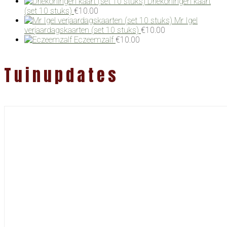
Driekoningen kaart
(set 10 stuks)
€
10.00
Mr Igel
verjaardagskaarten (set 10 stuks)
€
10.00
Eczeemzalf
€
10.00
Tuinupdates