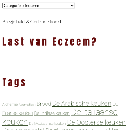
Categorieën
Bregje bakt & Gertrude kookt
Last van Eczeem?
Tags
De Arabische keuken
Brood
De
Alchemie
Ayurvedisch
De Italiaanse
Franse keuken
De Indiase keuken
keuken
De Oosterse keuken
De Mexicaanse keuken