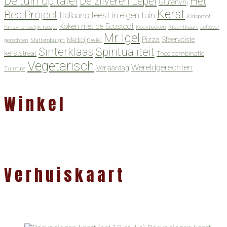
De tuin op tafel
De zilveren Lepel
Het
Glutenvrij
Kerst
Beb Project
Italiaans feest in eigen tuin
Kidsproof
Koken met de Ecostoof
Kindvriendelijk recept
Kookboeken
Krachtkaart
Leftover
Mr Igel
Pizza
Sfeervolste
Medicijnwiel
gerechten
Mattemburgh
Spiritualiteit
Sinterklaas
kerststraat
Thee combinatie
Vegetarisch
Wereldgerechten
Verjaardag
Tuintips
Winkel
Verhuiskaart