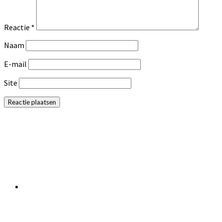
Reactie
*
Naam
E-mail
Site
Primaire
Sidebar