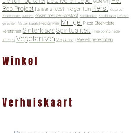
De tuin op tafel
De zilveren Lepel
Het
Glutenvrij
Kerst
Beb Project
Italiaans feest in eigen tuin
Kidsproof
Koken met de Ecostoof
Kindvriendelijk recept
Kookboeken
Krachtkaart
Leftover
Mr Igel
Pizza
Sfeervolste
Medicijnwiel
gerechten
Mattemburgh
Spiritualiteit
Sinterklaas
kerststraat
Thee combinatie
Vegetarisch
Wereldgerechten
Verjaardag
Tuintips
Winkel
Verhuiskaart