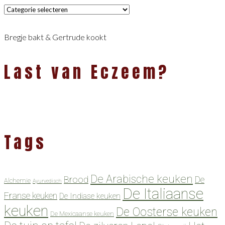
Categorieën
Bregje bakt & Gertrude kookt
Last van Eczeem?
Tags
De Arabische keuken
Brood
De
Alchemie
Ayurvedisch
De Italiaanse
Franse keuken
De Indiase keuken
keuken
De Oosterse keuken
De Mexicaanse keuken