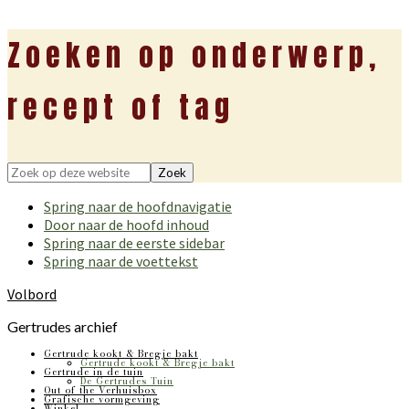
Zoeken op onderwerp,
recept of tag
Zoek
op
Spring naar de hoofdnavigatie
deze
Door naar de hoofd inhoud
website
Spring naar de eerste sidebar
Spring naar de voettekst
Volbord
Gertrudes archief
Gertrude kookt & Bregje bakt
Gertrude kookt & Bregje bakt
Gertrude in de tuin
De Gertrudes Tuin
Out of the Verhuisbox
Grafische vormgeving
Winkel