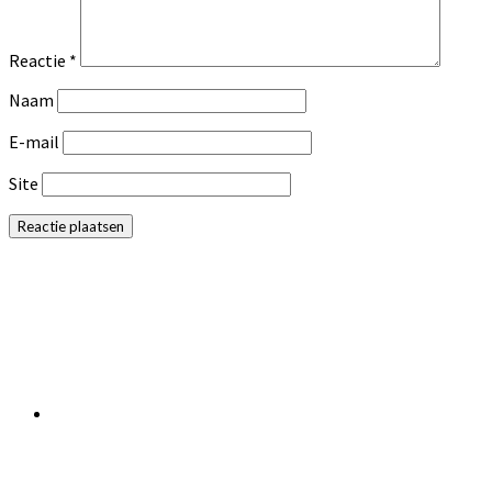
Reactie
*
Naam
E-mail
Site
Primaire
Sidebar