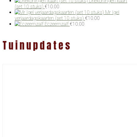
Driekoningen kaart
(set 10 stuks)
€
10.00
Mr Igel
verjaardagskaarten (set 10 stuks)
€
10.00
Eczeemzalf
€
10.00
Tuinupdates