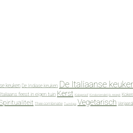
De Italiaanse keuke
se keuken
De Indiase keuken
Kerst
Italiaans feest in eigen tuin
Koken
Kidsproof
Kindvriendelijk recept
Vegetarisch
Spiritualiteit
Verjaar
Thee combinatie
Tuintips