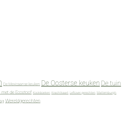
n
De Oosterse keuken
De tuin
De Mexicaanse keuken
 met de Ecostoof
Kookboeken
Krachtkaart
Leftover gerechten
Mattemburgh
Wereldgerechten
dag