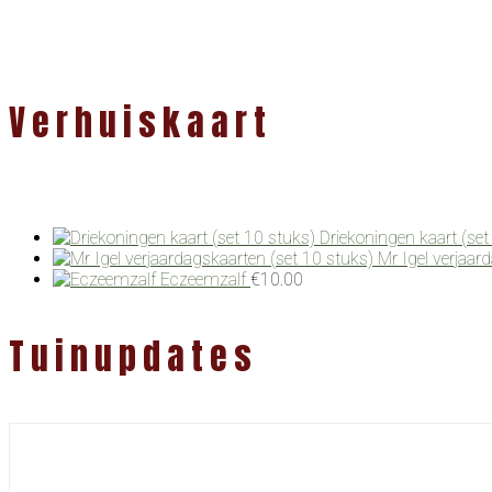
Verhuiskaart
Driekoningen kaart (set
Mr Igel verjaar
Eczeemzalf
€
10.00
Tuinupdates