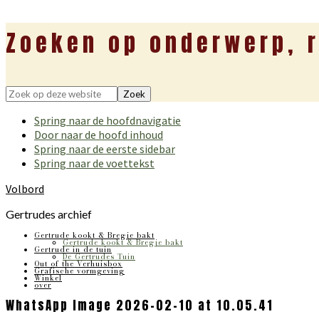
Zoeken op onderwerp, r
Zoek
op
Spring naar de hoofdnavigatie
deze
Door naar de hoofd inhoud
website
Spring naar de eerste sidebar
Spring naar de voettekst
Volbord
Gertrudes archief
Gertrude kookt & Bregje bakt
Gertrude kookt & Bregje bakt
Gertrude in de tuin
De Gertrudes Tuin
Out of the Verhuisbox
Grafische vormgeving
Winkel
over
WhatsApp Image 2026-02-10 at 10.05.41