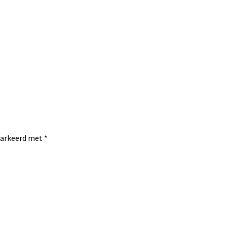
emarkeerd met
*