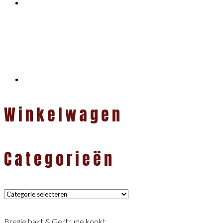
Winkelwagen
Categorieën
Categorieën
Bregje bakt & Gertrude kookt