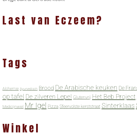
Last van Eczeem?
Tags
De Arabische keuken
Brood
De Fran
Alchemie
Ayurvedisch
op tafel
De zilveren Lepel
Het Beb Project
Glutenvrij
Mr Igel
Sinterklaas
Pizza
Sfeervolste kerststraat
Medicijnwiel
Winkel