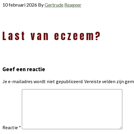
10 februari 2026
By
Gertrude
Reageer
Lees
Last van eczeem?
Interacties
Geef een reactie
Je e-mailadres wordt niet gepubliceerd.
Vereiste velden zijn g
Reactie
*