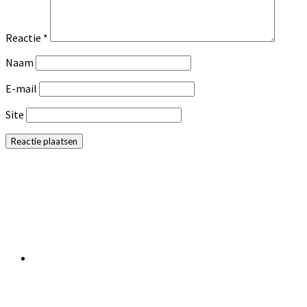
Reactie
*
Naam
E-mail
Site
Primaire
Sidebar