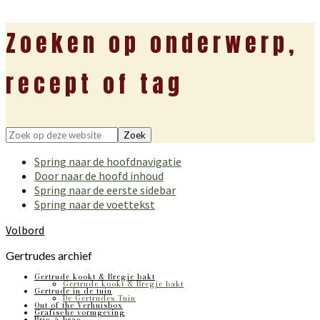
Zoeken op onderwerp,
recept of tag
Zoek
op
Spring naar de hoofdnavigatie
deze
Door naar de hoofd inhoud
website
Spring naar de eerste sidebar
Spring naar de voettekst
Volbord
Gertrudes archief
Gertrude kookt & Bregje bakt
Gertrude kookt & Bregje bakt
Gertrude in de tuin
De Gertrudes Tuin
Out of the Verhuisbox
Grafische vormgeving
Bric-à-brac