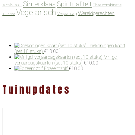
Spiritualiteit
Sinterklaas
kerststraat
Thee combinatie
Vegetarisch
Wereldgerechten
Verjaardag
Tuintips
Driekoningen kaart
(set 10 stuks)
€
10.00
Mr Igel
verjaardagskaarten (set 10 stuks)
€
10.00
Eczeemzalf
€
10.00
Tuinupdates