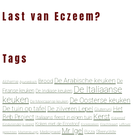
Last van Eczeem?
Tags
De Arabische keuken
Brood
De
Alchemie
Ayurvedisch
De Italiaanse
Franse keuken
De Indiase keuken
keuken
De Oosterse keuken
De Mexicaanse keuken
De tuin op tafel
De zilveren Lepel
Het
Glutenvrij
Kerst
Beb Project
Italiaans feest in eigen tuin
Kidsproof
Koken met de Ecostoof
Kindvriendelijk recept
Kookboeken
Krachtkaart
Leftover
Mr Igel
Pizza
Sfeervolste
Medicijnwiel
gerechten
Mattemburgh