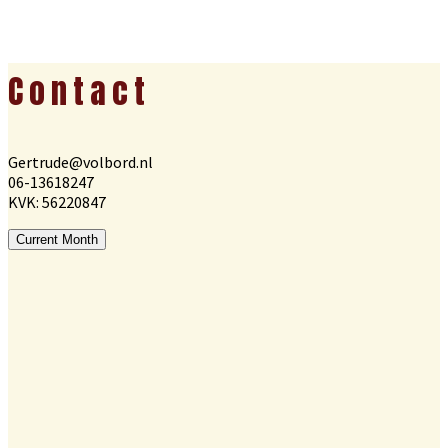
Footer
Contact
Gertrude@volbord.nl
06-13618247
KVK: 56220847
Current Month