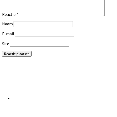
Reactie
*
Naam
E-mail
Site
Primaire
Sidebar