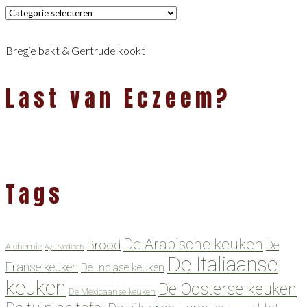
Categorieën
Bregje bakt & Gertrude kookt
Last van Eczeem?
Tags
De Arabische keuken
Brood
De
Alchemie
Ayurvedisch
De Italiaanse
Franse keuken
De Indiase keuken
keuken
De Oosterse keuken
De Mexicaanse keuken