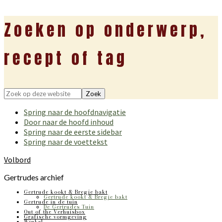
Zoeken op onderwerp,
recept of tag
Zoek
op
Spring naar de hoofdnavigatie
deze
Door naar de hoofd inhoud
website
Spring naar de eerste sidebar
Spring naar de voettekst
Volbord
Gertrudes archief
Gertrude kookt & Bregje bakt
Gertrude kookt & Bregje bakt
Gertrude in de tuin
De Gertrudes Tuin
Out of the Verhuisbox
Grafische vormgeving
Winkel