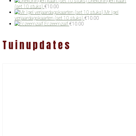
Driekoningen kaart
(set 10 stuks)
€
10.00
Mr Igel
verjaardagskaarten (set 10 stuks)
€
10.00
Eczeemzalf
€
10.00
Tuinupdates