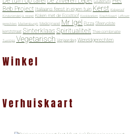
De tuin op tafel
De zilveren Lepel
Het
Glutenvrij
Kerst
Beb Project
Italiaans feest in eigen tuin
Kidsproof
Koken met de Ecostoof
Kindvriendelijk recept
Kookboeken
Krachtkaart
Leftover
Mr Igel
Pizza
Sfeervolste
Medicijnwiel
gerechten
Mattemburgh
Spiritualiteit
Sinterklaas
kerststraat
Thee combinatie
Vegetarisch
Wereldgerechten
Verjaardag
Tuintips
Winkel
Verhuiskaart