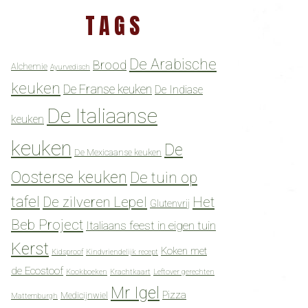
TAGS
De Arabische
Brood
Alchemie
Ayurvedisch
keuken
De Franse keuken
De Indiase
De Italiaanse
keuken
keuken
De
De Mexicaanse keuken
Oosterse keuken
De tuin op
tafel
De zilveren Lepel
Het
Glutenvrij
Beb Project
Italiaans feest in eigen tuin
Kerst
Koken met
Kidsproof
Kindvriendelijk recept
de Ecostoof
Kookboeken
Krachtkaart
Leftover gerechten
Mr Igel
Pizza
Medicijnwiel
Mattemburgh