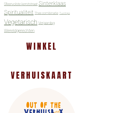
Sinterklaas
Sfeervolste kerststraat
Spiritualiteit
Thee combinatie
Tuintips
Vegetarisch
Verjaardag
Wereldgerechten
WINKEL
VERHUISKAART