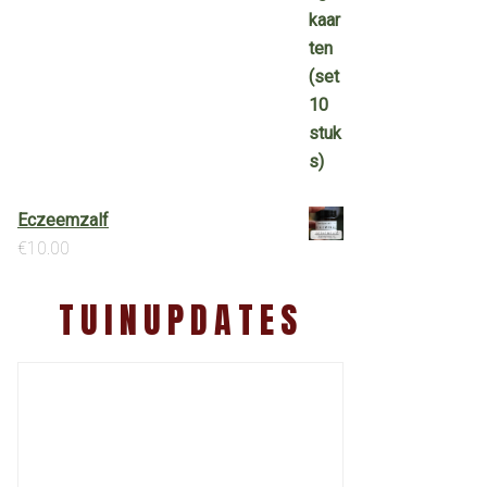
Eczeemzalf
€
10.00
TUINUPDATES