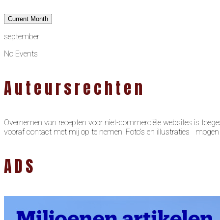
Current Month
september
No Events
Auteursrechten
Overnemen van recepten voor niet-commerciële websites is toeges
vooraf contact met mij op te nemen. Foto’s en illustraties moge
ADS