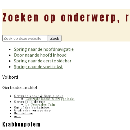
Zoeken op onderwerp, r
Zoek
op
Spring naar de hoofdnavigatie
deze
Door naar de hoofd inhoud
website
Spring naar de eerste sidebar
Spring naar de voettekst
Volbord
Gertrudes archief
Gertrude kookt & Bregje bakt
Gertrude kookt & Bregje bakt
Gertrude in de tuin
De Gertrudes Tuin
Out of the Verhuisbox
Grafische vormgeving
Bric-à-brac
over
Krabbenpotem