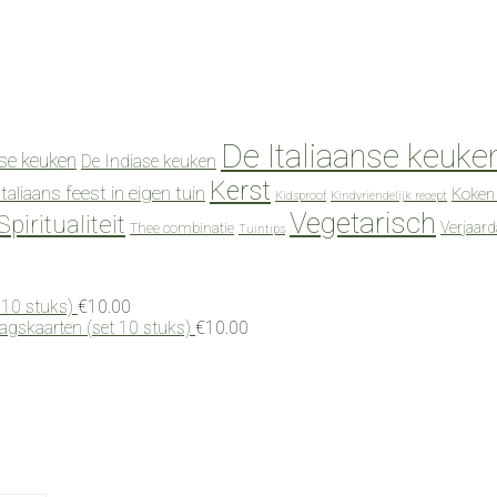
De Italiaanse keuke
se keuken
De Indiase keuken
Kerst
Italiaans feest in eigen tuin
Koken
Kidsproof
Kindvriendelijk recept
Vegetarisch
Spiritualiteit
Verjaar
Thee combinatie
Tuintips
 10 stuks)
€
10.00
dagskaarten (set 10 stuks)
€
10.00