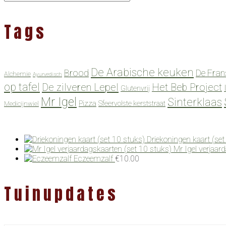
Tags
De Arabische keuken
Brood
De Fran
Alchemie
Ayurvedisch
op tafel
De zilveren Lepel
Het Beb Project
Glutenvrij
Mr Igel
Sinterklaas
Pizza
Sfeervolste kerststraat
Medicijnwiel
Driekoningen kaart (set
Mr Igel verjaar
Eczeemzalf
€
10.00
Tuinupdates