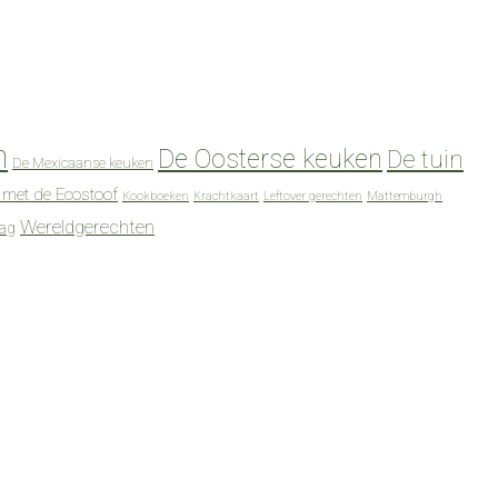
n
De Oosterse keuken
De tuin
De Mexicaanse keuken
 met de Ecostoof
Kookboeken
Krachtkaart
Leftover gerechten
Mattemburgh
Wereldgerechten
dag