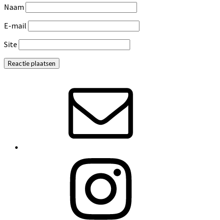
Naam
E-mail
Site
Primaire
Sidebar