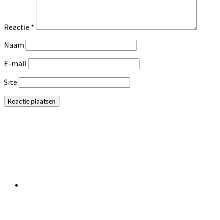
Reactie
*
Naam
E-mail
Site
Primaire
Sidebar