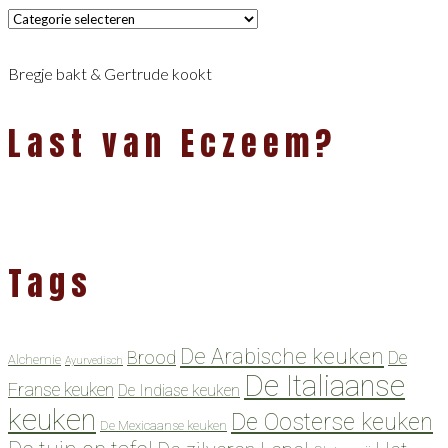
Categorieën
Bregje bakt & Gertrude kookt
Last van Eczeem?
Tags
De Arabische keuken
Brood
De
Alchemie
Ayurvedisch
De Italiaanse
Franse keuken
De Indiase keuken
keuken
De Oosterse keuken
De Mexicaanse keuken