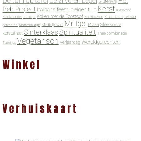
De tuin op tafel
De zilveren Lepel
Het
Glutenvrij
Kerst
Beb Project
Italiaans feest in eigen tuin
Kidsproof
Koken met de Ecostoof
Kindvriendelijk recept
Kookboeken
Krachtkaart
Leftover
Mr Igel
Pizza
Sfeervolste
Medicijnwiel
gerechten
Mattemburgh
Spiritualiteit
Sinterklaas
kerststraat
Thee combinatie
Vegetarisch
Wereldgerechten
Verjaardag
Tuintips
Winkel
Verhuiskaart