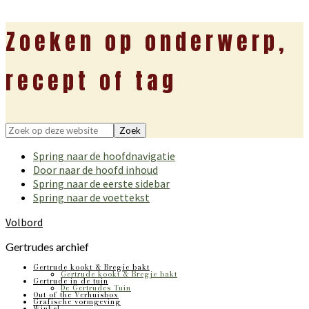
Zoeken op onderwerp,
recept of tag
Zoek
op
Spring naar de hoofdnavigatie
deze
Door naar de hoofd inhoud
website
Spring naar de eerste sidebar
Spring naar de voettekst
Volbord
Gertrudes archief
Gertrude kookt & Bregje bakt
Gertrude kookt & Bregje bakt
Gertrude in de tuin
De Gertrudes Tuin
Out of the Verhuisbox
Grafische vormgeving
Winkel