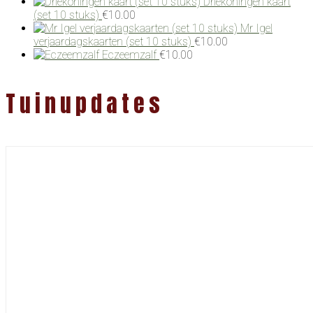
Driekoningen kaart
(set 10 stuks)
€
10.00
Mr Igel
verjaardagskaarten (set 10 stuks)
€
10.00
Eczeemzalf
€
10.00
Tuinupdates