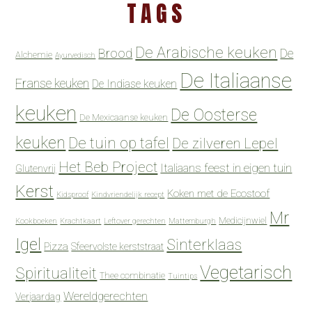
TAGS
De Arabische keuken
Brood
De
Alchemie
Ayurvedisch
De Italiaanse
Franse keuken
De Indiase keuken
keuken
De Oosterse
De Mexicaanse keuken
keuken
De tuin op tafel
De zilveren Lepel
Het Beb Project
Italiaans feest in eigen tuin
Glutenvrij
Kerst
Koken met de Ecostoof
Kidsproof
Kindvriendelijk recept
Mr
Medicijnwiel
Kookboeken
Krachtkaart
Leftover gerechten
Mattemburgh
Igel
Sinterklaas
Pizza
Sfeervolste kerststraat
Vegetarisch
Spiritualiteit
Thee combinatie
Tuintips
Wereldgerechten
Verjaardag