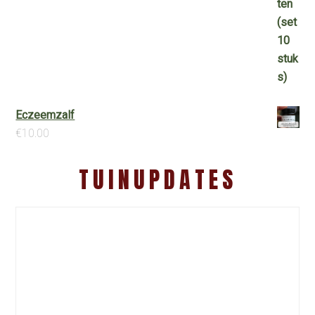
Eczeemzalf
€
10.00
TUINUPDATES