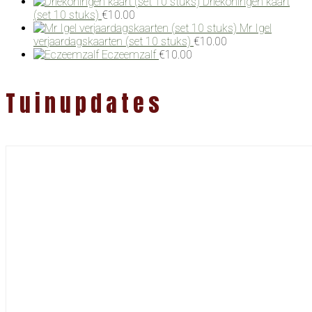
Driekoningen kaart
(set 10 stuks)
€
10.00
Mr Igel
verjaardagskaarten (set 10 stuks)
€
10.00
Eczeemzalf
€
10.00
Tuinupdates