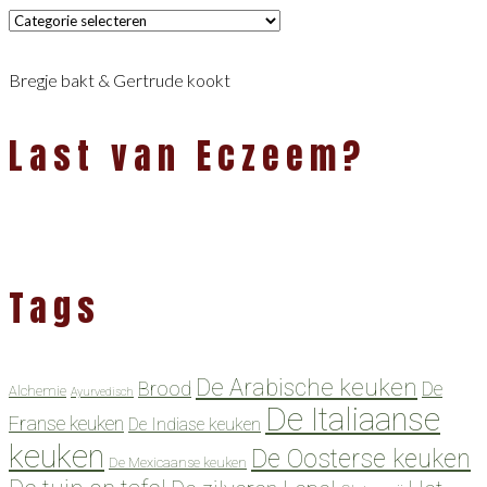
Categorieën
Bregje bakt & Gertrude kookt
Last van Eczeem?
Tags
De Arabische keuken
Brood
De
Alchemie
Ayurvedisch
De Italiaanse
Franse keuken
De Indiase keuken
keuken
De Oosterse keuken
De Mexicaanse keuken