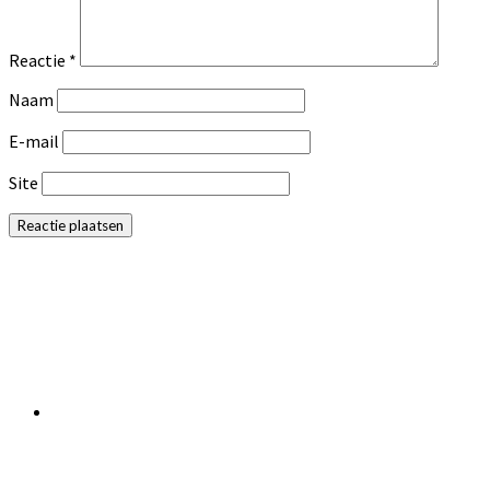
Reactie
*
Naam
E-mail
Site
Primaire
Sidebar