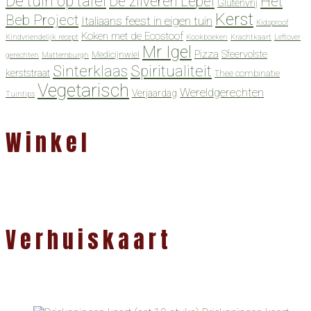
De tuin op tafel
De zilveren Lepel
Het
Glutenvrij
Kerst
Beb Project
Italiaans feest in eigen tuin
Kidsproof
Koken met de Ecostoof
Kindvriendelijk recept
Kookboeken
Krachtkaart
Leftover
Mr Igel
Pizza
Sfeervolste
Medicijnwiel
gerechten
Mattemburgh
Spiritualiteit
Sinterklaas
kerststraat
Thee combinatie
Vegetarisch
Wereldgerechten
Verjaardag
Tuintips
Winkel
Verhuiskaart