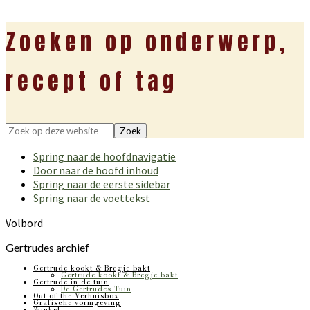
Zoeken op onderwerp,
recept of tag
Zoek
op
Spring naar de hoofdnavigatie
deze
Door naar de hoofd inhoud
website
Spring naar de eerste sidebar
Spring naar de voettekst
Volbord
Gertrudes archief
Gertrude kookt & Bregje bakt
Gertrude kookt & Bregje bakt
Gertrude in de tuin
De Gertrudes Tuin
Out of the Verhuisbox
Grafische vormgeving
Winkel