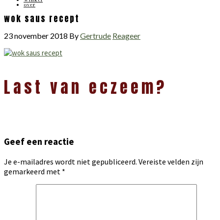
over
wok saus recept
23 november 2018
By
Gertrude
Reageer
Lees
Last van eczeem?
Interacties
Geef een reactie
Je e-mailadres wordt niet gepubliceerd.
Vereiste velden zijn
gemarkeerd met
*