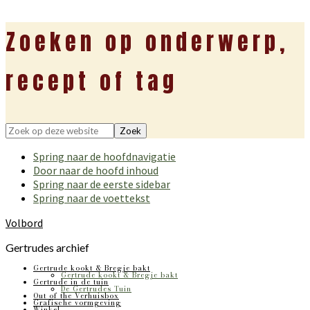
Zoeken op onderwerp,
recept of tag
Zoek
op
Spring naar de hoofdnavigatie
deze
Door naar de hoofd inhoud
website
Spring naar de eerste sidebar
Spring naar de voettekst
Volbord
Gertrudes archief
Gertrude kookt & Bregje bakt
Gertrude kookt & Bregje bakt
Gertrude in de tuin
De Gertrudes Tuin
Out of the Verhuisbox
Grafische vormgeving
Winkel