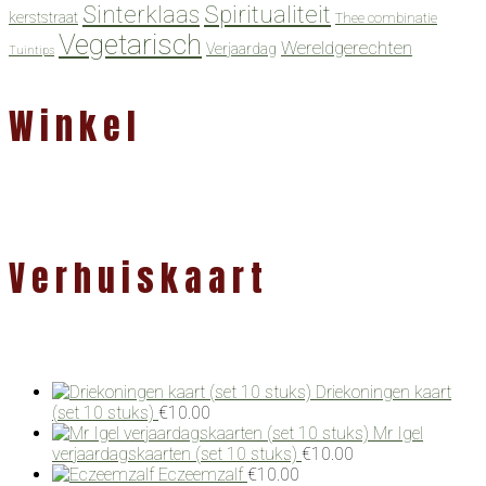
Spiritualiteit
Sinterklaas
kerststraat
Thee combinatie
Vegetarisch
Wereldgerechten
Verjaardag
Tuintips
Winkel
Verhuiskaart
Driekoningen kaart
(set 10 stuks)
€
10.00
Mr Igel
verjaardagskaarten (set 10 stuks)
€
10.00
Eczeemzalf
€
10.00