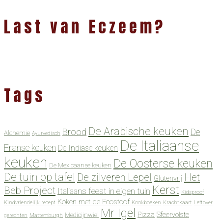
Last van Eczeem?
Tags
De Arabische keuken
Brood
De
Alchemie
Ayurvedisch
De Italiaanse
Franse keuken
De Indiase keuken
keuken
De Oosterse keuken
De Mexicaanse keuken
De tuin op tafel
De zilveren Lepel
Het
Glutenvrij
Kerst
Beb Project
Italiaans feest in eigen tuin
Kidsproof
Koken met de Ecostoof
Kindvriendelijk recept
Kookboeken
Krachtkaart
Leftover
Mr Igel
Pizza
Sfeervolste
Medicijnwiel
gerechten
Mattemburgh