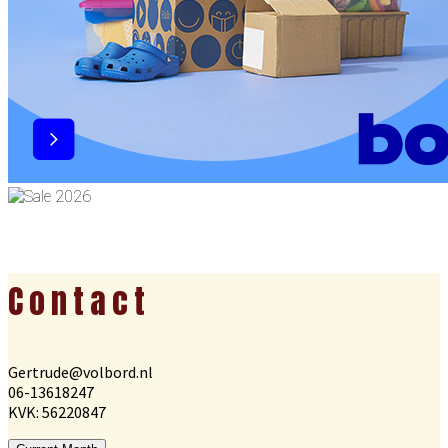
Footer
Contact
Gertrude@volbord.nl
06-13618247
KVK: 56220847