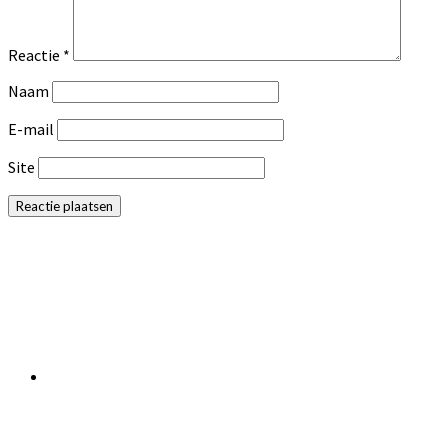
Reactie
*
Naam
E-mail
Site
Primaire
Sidebar